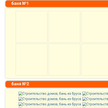
баня №1
баня №2