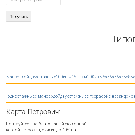
Типо
мансардой
Двухэтажные
100кв.м
150кв.м
200кв.м
5x5
5x6
5x7
5x8
5
одноэтажные
с мансардой
двухэтажные
с террасой
с верандой
с
Карта
Петрович:
Пользуйтесь во благо нашей скидочной
картой Петрович, скидки до 40% на