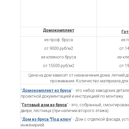
Домокомплект
Гот
из проф. бруса
из 
от 9000 руб/м2
от 1
из клееного бруса
из кл
от 15500 руб/м2
от 1
Цена на дом зависит от назаначения дома: летний 
проживания. Количество материала для 
"
Домокомплект из бруса
"
- это набор заводских детал
проектной документацией и инструкцией по монтажу.
"
Готовый дом из бруса
" - это, собранный, смонтирова
двери, лестница (при наличии второго этажа).
"
Дом из бруса "Под ключ
"
- Дом с отделкой фасада, ус
инженирией.