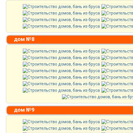
дом №8
дом №9