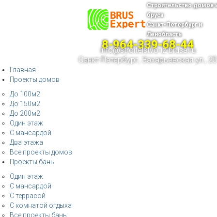
Строительство домов 
бруса
Санкт-Петербург и
Ленобласть
8-964-339-68-44
info@stroitelstvo-iz-brusa.ru
Санкт-Петербург, Захарьевская ул., 25
Главная
Проекты домов
До 100м2
До 150м2
До 200м2
Один этаж
С мансардой
Два этажа
Все проекты домов
Проекты бань
Один этаж
С мансардой
С террасой
С комнатой отдыха
Все проекты бань