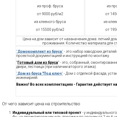
из проф. бруса
из пр
от 9000 руб/м2
от 145
из клееного бруса
из клее
от 15500 руб/м2
от 195
Цена на дом зависит от назаначения дома: летний до
проживания. Количество материала для ст
"
Домокомплект из бруса
"
- это набор заводских детале
проектной документацией и инструкцией по монтажу.
"
Готовый дом из бруса
" - это, собранный, смонтирован
двери, лестница (при наличии второго этажа).
"
Дом из бруса "Под ключ
"
- Дом с отделкой фасада, уст
инженирией.
Важно! Во всех комплектациях - Гарантия действует на
От чего зависит цена на строительство
Индивидуальный или типовой проект
- у индивидуального
бы, но проектирование чуть дороже и по срокам от 2 до 6 н