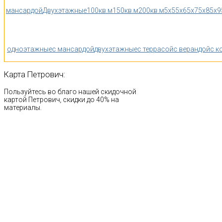
мансардой
Двухэтажные
100кв.м
150кв.м
200кв.м
5x5
5x6
5x7
5x8
5x9
одноэтажные
с мансардой
двухэтажные
с террасой
с верандой
с к
Карта
Петрович:
Пользуйтесь во благо нашей скидочной
картой Петрович, скидки до 40% на
материалы.