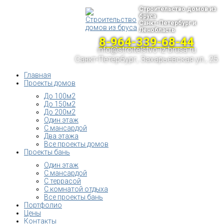
Строительство домов из
бруса
Санкт-Петербург и
Ленобласть
8-964-339-68-44
info@stroitelstvo-iz-brusa.ru
Санкт-Петербург, Захарьевская ул., 25
Главная
Проекты домов
До 100м2
До 150м2
До 200м2
Один этаж
С мансардой
Два этажа
Все проекты домов
Проекты бань
Один этаж
С мансардой
С террасой
С комнатой отдыха
Все проекты бань
Портфолио
Цены
Контакты