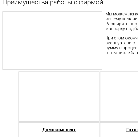
Преимущества работы с фирмой
Мы можем легко
вашему желанию
Расширить пост
мансарду под б
При этом оконч
эксплуатацию. 
сумму в процес
в том числе ба
Домокомплект
Гото