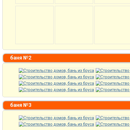
баня №2
баня №3