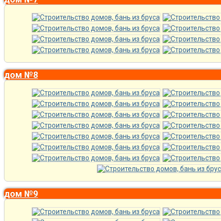
дом №8
дом №9