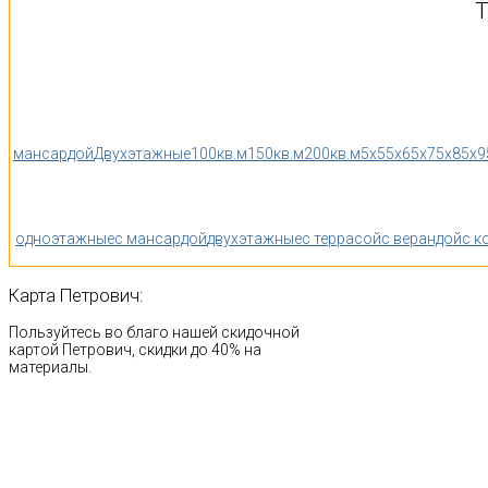
Т
мансардой
Двухэтажные
100кв.м
150кв.м
200кв.м
5x5
5x6
5x7
5x8
5x9
одноэтажные
с мансардой
двухэтажные
с террасой
с верандой
с к
Карта
Петрович:
Пользуйтесь во благо нашей скидочной
картой Петрович, скидки до 40% на
материалы.