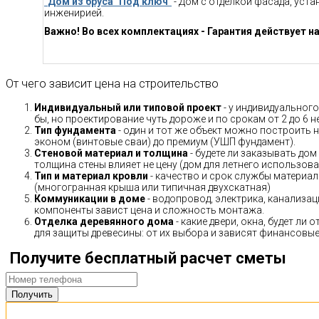
"
Дом из бруса "Под ключ
"
- Дом с отделкой фасада, уст
инженирией.
Важно! Во всех комплектациях - Гарантия действует на
От чего зависит цена на строительство
Индивидуальный или типовой проект
- у индивидуального
бы, но проектирование чуть дороже и по срокам от 2 до 6 н
Тип фундамента
- один и тот же объект можно построить н
эконом (винтовые сваи) до премиум (УШП фундамент).
Стеновой материал и толщина
- будете ли заказывать дом
толщина стены влияет не цену (дом для летнего использов
Тип и материал кровли
- качество и срок службы материало
(многогранная крыша или типичная двухскатная)
Коммуникации в доме
- водопровод, электрика, канализац
компоненты завист цена и сложность монтажа.
Отделка деревянного дома
- какие двери, окна, будет ли
для защиты древесины: от их выбора и зависят финансовые 
Получите бесплатный расчет сметы