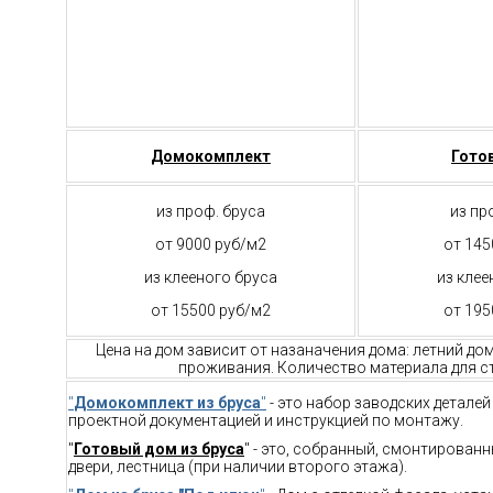
Домокомплект
Гото
из проф. бруса
из пр
от 9000 руб/м2
от 145
из клееного бруса
из клее
от 15500 руб/м2
от 195
Цена на дом зависит от назаначения дома: летний до
проживания. Количество материала для ст
"
Домокомплект из бруса
"
- это набор заводских детале
проектной документацией и инструкцией по монтажу.
"
Готовый дом из бруса
" - это, собранный, смонтирован
двери, лестница (при наличии второго этажа).