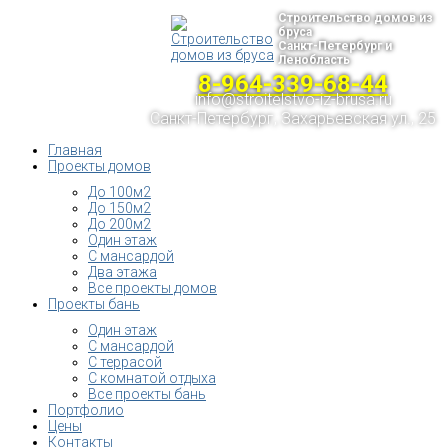
Строительство домов из
бруса
Санкт-Петербург и
Ленобласть
8-964-339-68-44
info@stroitelstvo-iz-brusa.ru
Санкт-Петербург, Захарьевская ул., 25
Главная
Проекты домов
До 100м2
До 150м2
До 200м2
Один этаж
С мансардой
Два этажа
Все проекты домов
Проекты бань
Один этаж
С мансардой
С террасой
С комнатой отдыха
Все проекты бань
Портфолио
Цены
Контакты