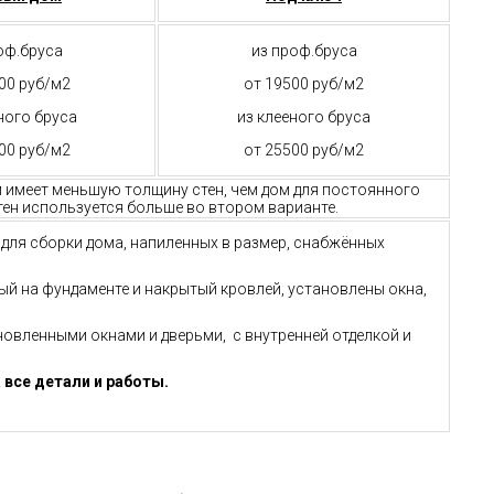
оф.бруса
из проф.бруса
00 руб/м2
от 19500 руб/м2
ного бруса
из клееного бруса
00 руб/м2
от 25500 руб/м2
м имеет меньшую толщину стен, чем дом для постоянного
ен используется больше во втором варианте.
й для сборки дома, напиленных в размер, снабжённых
ный на фундаменте и накрытый кровлей, установлены окна,
ановленными окнами и дверьми, с внутренней отделкой и
 все детали и работы.