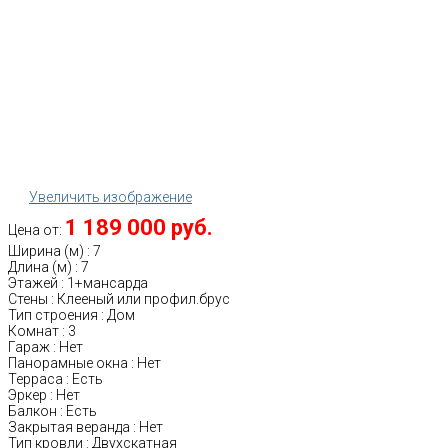
Увеличить изображение
1 189 000 руб.
Цена от:
Ширина (м)
:
7
Длина (м)
:
7
Этажей
:
1+мансарда
Стены
:
Клееный или профил.брус
Тип строения
:
Дом
Комнат
:
3
Гараж
:
Нет
Панорамные окна
:
Нет
Терраса
:
Есть
Эркер
:
Нет
Балкон
:
Есть
Закрытая веранда
:
Нет
Тип кровли
:
Двухскатная