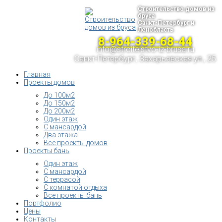
Строительство домов из
бруса
Санкт-Петербург и
Ленобласть
8-964-339-68-44
info@stroitelstvo-iz-brusa.ru
Санкт-Петербург, Захарьевская ул., 25
Главная
Проекты домов
До 100м2
До 150м2
До 200м2
Один этаж
С мансардой
Два этажа
Все проекты домов
Проекты бань
Один этаж
С мансардой
С террасой
С комнатой отдыха
Все проекты бань
Портфолио
Цены
Контакты