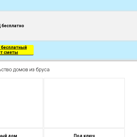
Д бесплатно
 бесплатный
ет сметы
ьство домов из бруса
вый дом
Под ключ