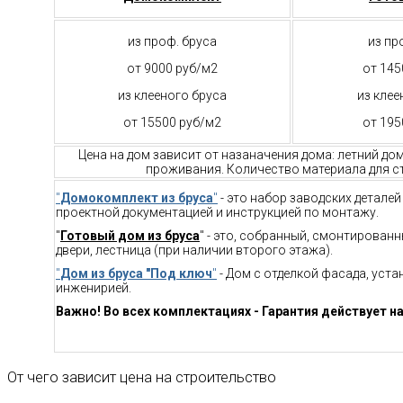
из проф. бруса
из пр
от 9000 руб/м2
от 145
из клееного бруса
из клее
от 15500 руб/м2
от 195
Цена на дом зависит от назаначения дома: летний до
проживания. Количество материала для ст
"
Домокомплект из бруса
"
- это набор заводских детале
проектной документацией и инструкцией по монтажу.
"
Готовый дом из бруса
" - это, собранный, смонтирован
двери, лестница (при наличии второго этажа).
"
Дом из бруса "Под ключ
"
- Дом с отделкой фасада, уст
инженирией.
Важно! Во всех комплектациях - Гарантия действует на
От чего зависит цена на строительство