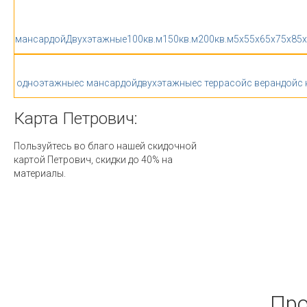
мансардой
Двухэтажные
100кв.м
150кв.м
200кв.м
5x5
5x6
5x7
5x8
5
одноэтажные
с мансардой
двухэтажные
с террасой
с верандой
с
Карта
Петрович:
Пользуйтесь во благо нашей скидочной
картой Петрович, скидки до 40% на
материалы.
Про