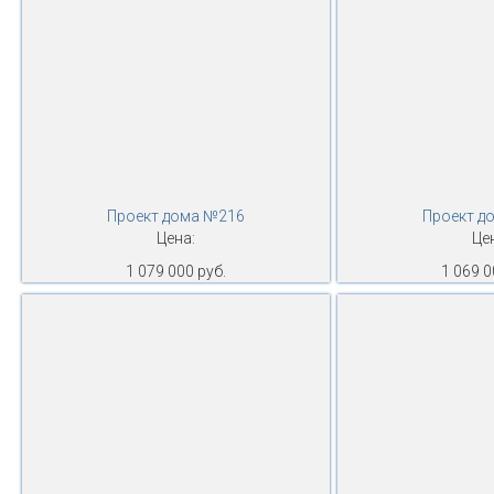
Проект дома №216
Проект д
Цена:
Це
1 079 000 руб.
1 069 0