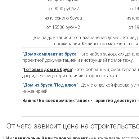
от 9000 руб/м2
от 1
из клееного бруса
из кл
от 15500 руб/м2
от 1
Цена на дом зависит от назаначения дома: летний 
проживания. Количество материала для 
"
Домокомплект из бруса
"
- это набор заводских детал
проектной документацией и инструкцией по монтажу.
"
Готовый дом из бруса
" - это, собранный, смонтирова
двери, лестница (при наличии второго этажа).
"
Дом из бруса "Под ключ
"
- Дом с отделкой фасада, ус
инженирией.
Важно! Во всех комплектациях - Гарантия действует 
От чего зависит цена на строительств
Индивидуальный или типовой проект
- у индивидуального про