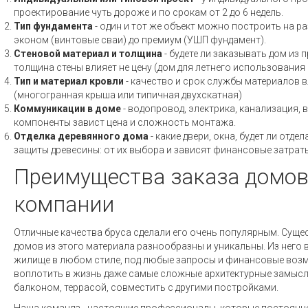
проектирование чуть дороже и по срокам от 2 до 6 недель.
Тип фундамента
- один и тот же объект можно построить на ра
эконом (винтовые сваи) до премиум (УШП фундамент).
Стеновой материал и толщина
- будете ли заказывать дом из 
толщина стены влияет не цену (дом для летнего использовани
Тип и материал кровли
- качество и срок службы материалов вл
(многогранная крыша или типичная двухскатная)
Коммуникации в доме
- водопровод, электрика, канализация, 
компоненты завист цена и сложность монтажа.
Отделка деревянного дома
- какие двери, окна, будет ли отд
защиты древесины: от их выбора и зависят финансовые затраты
Преимущества заказа домов 
компании
Отличные качества бруса сделали его очень популярным. Сущ
домов из этого материала разнообразны и уникальны. Из него
жилище в любом стиле, под любые запросы и финансовые воз
воплотить в жизнь даже самые сложные архитектурные замыслы
балконом, террасой, совместить с другими постройками.