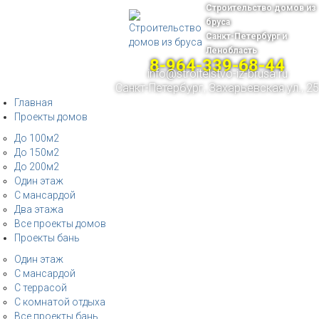
Строительство домов из
бруса
Санкт-Петербург и
Ленобласть
8-964-339-68-44
info@stroitelstvo-iz-brusa.ru
Санкт-Петербург, Захарьевская ул., 25
Главная
Проекты домов
До 100м2
До 150м2
До 200м2
Один этаж
С мансардой
Два этажа
Все проекты домов
Проекты бань
Один этаж
С мансардой
С террасой
С комнатой отдыха
Все проекты бань