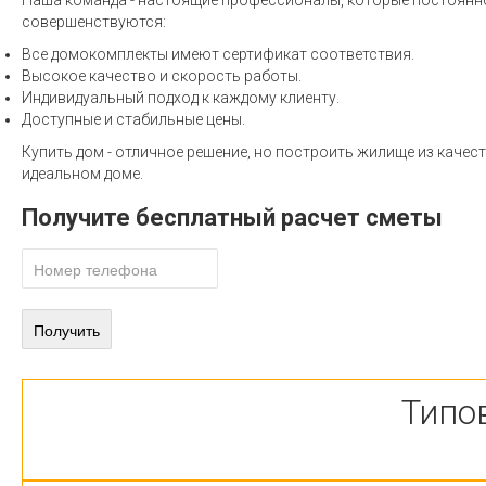
Наша команда - настоящие профессионалы, которые постоянн
совершенствуются:
Все домокомплекты имеют сертификат соответствия.
Высокое качество и скорость работы.
Индивидуальный подход к каждому клиенту.
Доступные и стабильные цены.
Купить дом - отличное решение, но построить жилище из качес
идеальном доме.
Получите бесплатный расчет сметы
Типо