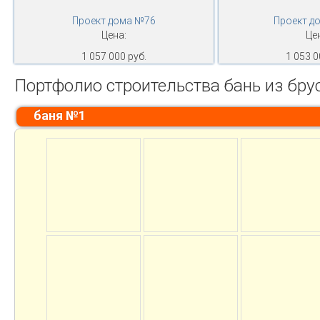
Проект дома №76
Проект д
Цена:
Це
1 057 000 руб.
1 053 0
Портфолио строительства бань из бру
баня №1