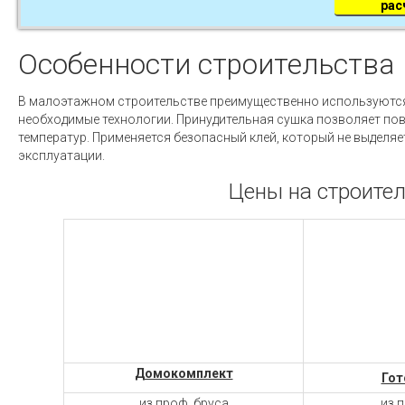
рас
Особенности строительства
В малоэтажном строительстве преимущественно используются 
необходимые технологии. Принудительная сушка позволяет пов
температур. Применяется безопасный клей, который не выделяе
эксплуатации.
Цены на строител
Домокомплект
Гот
из проф. бруса
из 