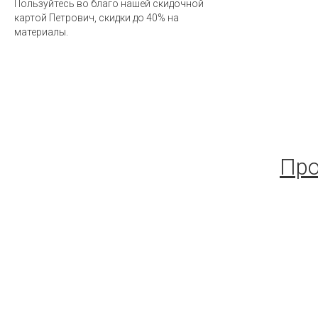
Пользуйтесь во благо нашей скидочной
картой Петрович, скидки до 40% на
материалы.
Про