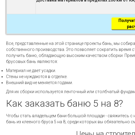
Доставка материалов в пределах 200 км от К
Получи
рас
Все, представленные на этой странице проекты бань, мы собир
собственного производства. Это позволяет сократить время с
получить баню, обладающую высоким качеством сборки. Пре
брусовых бань являются:
Материал не дает усадки.
Стены не нуждаются в отделке.
Внешний вид не меняется годами.
Для их сборки используется ленточный или столбчатый фундам
Как заказать баню 5 на 8?
Чтобы стать владельцем бани большой площади - свяжитесь с
бань из клееного бруса 5 на 8, среди которых вы обязательно 
Цены на строител