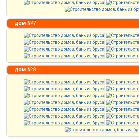
дом №7
дом №8