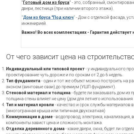
"
Готовый дом из бруса
" - это, собранный, смонтирова
двери, лестница (при наличии второго этажа).
"
Дом из бруса "Под ключ
"
- Дом с отделкой фасада, ус
инженирией.
Важно! Во всех комплектациях - Гарантия действует 
От чего зависит цена на строительств
Индивидуальный или типовой проект
- у индивидуального про
проектирование чуть дороже и по срокам от 2 до 6 недель.
Тип фундамента
- один и тот же объект можно построить на ра
эконом (винтовые сваи) до премиум (УШП фундамент).
Стеновой материал и толщина
- будете ли заказывать дом из 
толщина стены влияет не цену (дом для летнего использовани
Тип и материал кровли
- качество и срок службы материалов вл
(многогранная крыша или типичная двухскатная)
Коммуникации в доме
- водопровод, электрика, канализация, 
компоненты завист цена и сложность монтажа.
Отделка деревянного дома
- какие двери, окна, будет ли отд