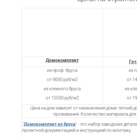
Домокомплект
Гот
из проф. бруса
из 
от 9000 руб/м2
от 1
из клееного бруса
из кл
от 15500 руб/м2
от 1
Цена на дом зависит от назаначения дома: летний 
проживания. Количество материала для 
"
Домокомплект из бруса
"
- это набор заводских детал
проектной документацией и инструкцией по монтажу.