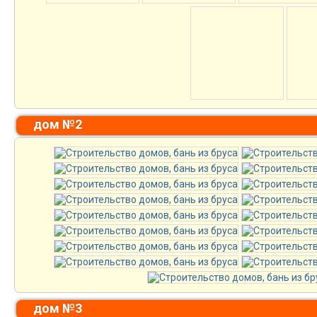
дом №2
дом №3