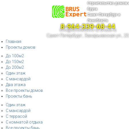
Строительство домов 
бруса
Санкт-Петербург и
Ленобласть
8-964-339-68-44
info@stroitelstvo-iz-brusa.ru
Санкт-Петербург, Захарьевская ул., 25
Главная
Проекты домов
До 100м2
До 150м2
До 200м2
Один этаж
С мансардой
Два этажа
Все проекты домов
Проекты бань
Один этаж
С мансардой
С террасой
С комнатой отдыха
Все проекты бань