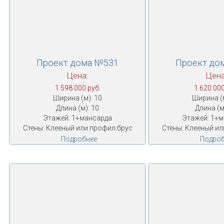
Проект дома №531
Проект до
Цена:
Цена
1 598 000 руб.
1 620 000
Ширина (м): 10
Ширина (м
Длина (м): 10
Длина (м
Этажей: 1+мансарда
Этажей: 1+
Стены: Клееный или профил.брус
Стены: Клееный ил
Подробнее
Подроб