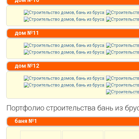
дом №11
дом №12
Портфолио строительства бань из бру
баня №1