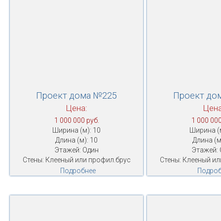
Проект дома №225
Проект до
Цена:
Цена
1 000 000 руб.
1 000 000
Ширина (м): 10
Ширина (м
Длина (м): 10
Длина (м
Этажей: Один
Этажей: 
Стены: Клееный или профил.брус
Стены: Клееный ил
Подробнее
Подроб