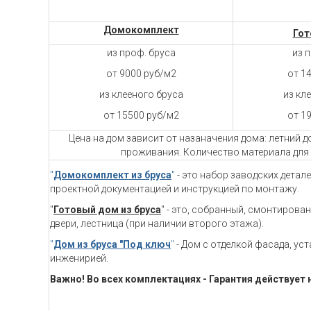
Домокомплект
Гот
из проф. бруса
из 
от 9000 руб/м2
от 1
из клееного бруса
из кл
от 15500 руб/м2
от 1
Цена на дом зависит от назаначения дома: летний 
проживания. Количество материала для 
"
Домокомплект из бруса
"
- это набор заводских детал
проектной документацией и инструкцией по монтажу.
"
Готовый дом из бруса
" - это, собранный, смонтирова
двери, лестница (при наличии второго этажа).
"
Дом из бруса "Под ключ
"
- Дом с отделкой фасада, ус
инженирией.
Важно! Во всех комплектациях - Гарантия действует 