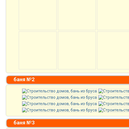
баня №2
баня №3