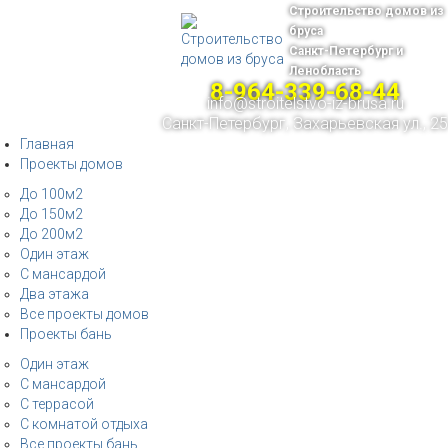
Строительство домов из
бруса
Санкт-Петербург и
Ленобласть
8-964-339-68-44
info@stroitelstvo-iz-brusa.ru
Санкт-Петербург, Захарьевская ул., 25
Главная
Проекты домов
До 100м2
До 150м2
До 200м2
Один этаж
С мансардой
Два этажа
Все проекты домов
Проекты бань
Один этаж
С мансардой
С террасой
С комнатой отдыха
Все проекты бань