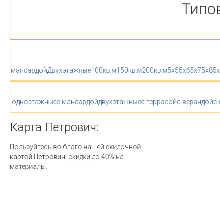
Типо
мансардой
Двухэтажные
100кв.м
150кв.м
200кв.м
5x5
5x6
5x7
5x8
5
одноэтажные
с мансардой
двухэтажные
с террасой
с верандой
с
Карта
Петрович:
Пользуйтесь во благо нашей скидочной
картой Петрович, скидки до 40% на
материалы.