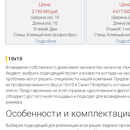
Цена:
Цена
2 743 000 руб.
4 617 000
Ширина (м): 10
Ширина (м
Длина (м): 10
Длина (м
Этажей: Два
Этажей: 1+
Стены: Клееный или профил.брус
Стены: Клееный ил
Подробнее
Подроб
10x10
Возведение собственного дома имеет множество нюансов. Ну
бюджет, выбрать подходящий проект и возвести коттедж на сво
проблемы могут решить специалисты нашей компании. Предла
из профилированного бруса 10х10 в Санкт Петербурге, которые
ключ». Представленные на этой странице одноэтажные и двухэ
обладают достаточной площадью и подходят для возведения на
размера.
Особенности и комплектаци
Выбирая подходящий для реализации всех ваших задумок проек