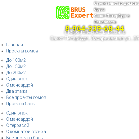
Строительство домов 
бруса
Санкт-Петербург и
Ленобласть
8-964-339-68-44
info@stroitelstvo-iz-brusa.ru
Санкт-Петербург, Захарьевская ул., 25
Главная
Проекты домов
До 100м2
До 150м2
До 200м2
Один этаж
С мансардой
Два этажа
Все проекты домов
Проекты бань
Один этаж
С мансардой
С террасой
С комнатой отдыха
Все проекты бань