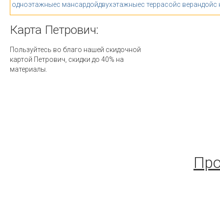
одноэтажные
с мансардой
двухэтажные
с террасой
с верандой
с
Карта
Петрович:
Пользуйтесь во благо нашей скидочной
картой Петрович, скидки до 40% на
материалы.
Про