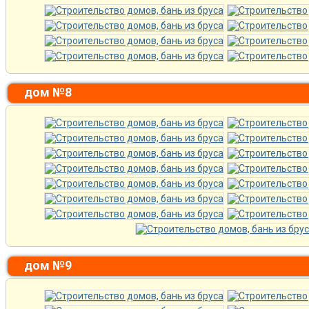
дом №8
дом №9