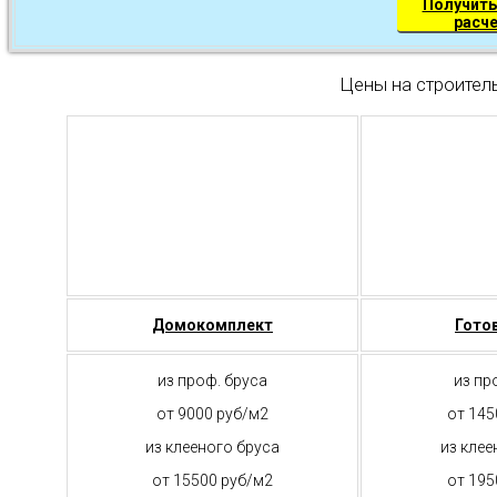
Получить
расч
Цены на строител
Домокомплект
Гото
из проф. бруса
из пр
от 9000 руб/м2
от 145
из клееного бруса
из клее
от 15500 руб/м2
от 195