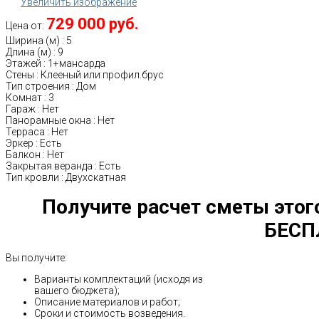
Увеличить изображение
729 000 руб.
Цена от:
Ширина (м)
:
5
Длина (м)
:
9
Этажей
:
1+мансарда
Стены
:
Клееный или профил.брус
Тип строения
:
Дом
Комнат
:
3
Гараж
:
Нет
Панорамные окна
:
Нет
Терраса
:
Нет
Эркер
:
Есть
Балкон
:
Нет
Закрытая веранда
:
Есть
Тип кровли
:
Двухскатная
Получите расчет сметы этог
БЕСП
Вы получите:
Варианты комплектаций (исходя из
вашего бюджета);
Описание материалов и работ;
Сроки и стоимость возведения.