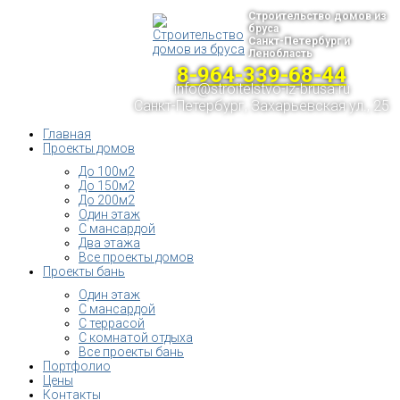
Строительство домов из
бруса
Санкт-Петербург и
Ленобласть
8-964-339-68-44
info@stroitelstvo-iz-brusa.ru
Санкт-Петербург, Захарьевская ул., 25
Главная
Проекты домов
До 100м2
До 150м2
До 200м2
Один этаж
С мансардой
Два этажа
Все проекты домов
Проекты бань
Один этаж
С мансардой
С террасой
С комнатой отдыха
Все проекты бань
Портфолио
Цены
Контакты