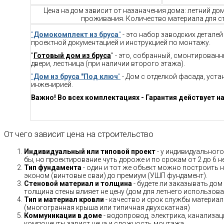
Цена на дом зависит от назаначения дома: летний до
проживания. Количество материала для ст
"
Домокомплект из бруса
"
- это набор заводских детале
проектной документацией и инструкцией по монтажу.
"
Готовый дом из бруса
" - это, собранный, смонтирован
двери, лестница (при наличии второго этажа).
"
Дом из бруса "Под ключ
"
- Дом с отделкой фасада, уст
инженирией.
Важно! Во всех комплектациях - Гарантия действует на
От чего зависит цена на строительство
Индивидуальный или типовой проект
- у индивидуального
бы, но проектирование чуть дороже и по срокам от 2 до 6 н
Тип фундамента
- один и тот же объект можно построить н
эконом (винтовые сваи) до премиум (УШП фундамент).
Стеновой материал и толщина
- будете ли заказывать дом
толщина стены влияет не цену (дом для летнего использов
Тип и материал кровли
- качество и срок службы материало
(многогранная крыша или типичная двухскатная)
Коммуникации в доме
- водопровод, электрика, канализац
компоненты завист цена и сложность монтажа.