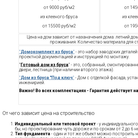
от 9000 руб/м2
от 145
из клееного бруса
из клее
от 15500 руб/м2
от 195
Цена на дом зависит от назаначения дома: летний до
проживания. Количество материала для ст
"
Домокомплект из бруса
"
- это набор заводских детале
проектной документацией и инструкцией по монтажу.
"
Готовый дом из бруса
" - это, собранный, смонтирован
двери, лестница (при наличии второго этажа).
"
Дом из бруса "Под ключ
"
- Дом с отделкой фасада, уст
инженирией.
Важно! Во всех комплектациях - Гарантия действует на
От чего зависит цена на строительство
Индивидуальный или типовой проект
- у индивидуального
бы, но проектирование чуть дороже и по срокам от 2 до 6 н
Тип фундамента
- один и тот же объект можно построить н