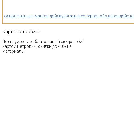
одноэтажные
с мансардой
двухэтажные
с террасой
с верандой
с к
Карта
Петрович:
Пользуйтесь во благо нашей скидочной
картой Петрович, скидки до 40% на
материалы.