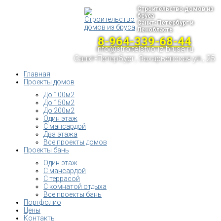
Строительство домов из
бруса
Санкт-Петербург и
Ленобласть
8-964-339-68-44
info@stroitelstvo-iz-brusa.ru
Санкт-Петербург, Захарьевская ул., 25
Главная
Проекты домов
До 100м2
До 150м2
До 200м2
Один этаж
С мансардой
Два этажа
Все проекты домов
Проекты бань
Один этаж
С мансардой
С террасой
С комнатой отдыха
Все проекты бань
Портфолио
Цены
Контакты