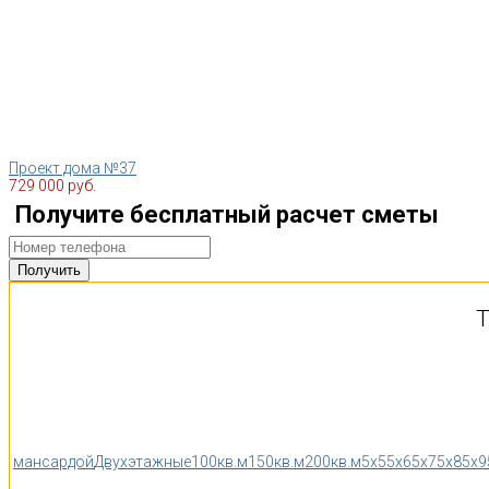
Проект дома №37
729 000 руб.
Получите бесплатный расчет сметы
Т
мансардой
Двухэтажные
100кв.м
150кв.м
200кв.м
5x5
5x6
5x7
5x8
5x9