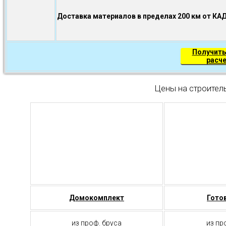
Доставка материалов в пределах 200 км от КА
Получить
расч
Цены на строител
Домокомплект
Гото
из проф. бруса
из пр