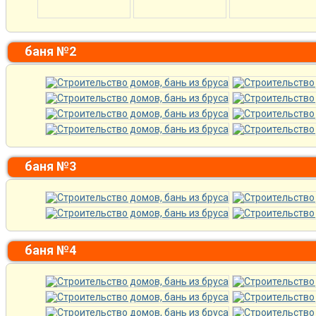
баня №2
баня №3
баня №4