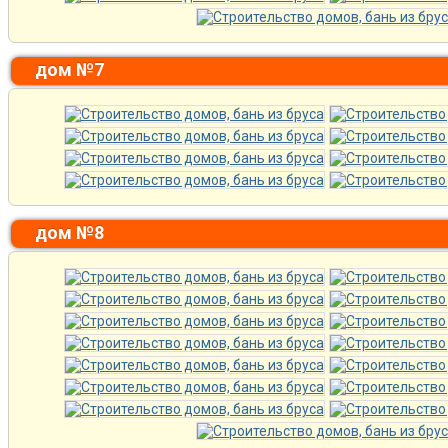
дом №7
дом №8