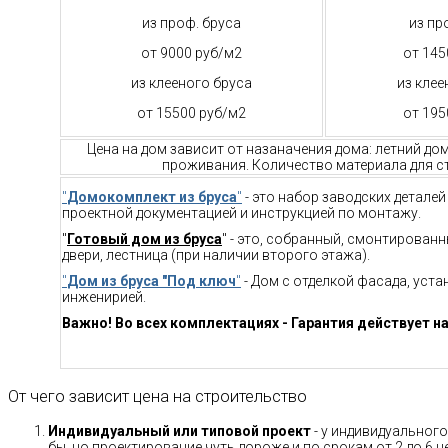
из проф. бруса
из пр
от 9000 руб/м2
от 145
из клееного бруса
из клее
от 15500 руб/м2
от 195
Цена на дом зависит от назаначения дома: летний до
проживания. Количество материала для ст
"
Домокомплект из бруса
"
- это набор заводских детале
проектной документацией и инструкцией по монтажу.
"
Готовый дом из бруса
" - это, собранный, смонтирован
двери, лестница (при наличии второго этажа).
"
Дом из бруса "Под ключ
"
- Дом с отделкой фасада, уст
инженирией.
Важно! Во всех комплектациях - Гарантия действует на
От чего зависит цена на строительство
Индивидуальный или типовой проект
- у индивидуального
бы, но проектирование чуть дороже и по срокам от 2 до 6 н