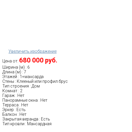
Увеличить изображение
680 000 руб.
Цена от:
Ширина (м)
:
6
Длина (м)
:
7
Этажей
:
1+мансарда
Стены
:
Клееный или профил.брус
Тип строения
:
Дом
Комнат
:
2
Гараж
:
Нет
Панорамные окна
:
Нет
Терраса
:
Нет
Эркер
:
Есть
Балкон
:
Нет
Закрытая веранда
:
Есть
Тип кровли
:
Мансардная