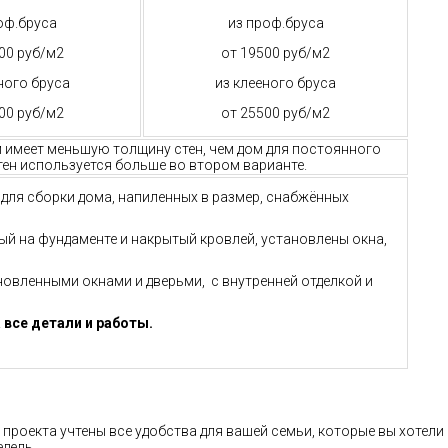
оф.бруса
из проф.бруса
00 руб/м2
от 19500 руб/м2
ного бруса
из клееного бруса
00 руб/м2
от 25500 руб/м2
м имеет меньшую толщину стен, чем дом для постоянного
ен используется больше во втором варианте.
й для сборки дома, напиленных в размер, снабжённых
ный на фундаменте и накрытый кровлей, установлены окна,
ановленными окнами и дверьми, с внутренней отделкой и
 все детали и работы.
 проекта учтены все удобства для вашей семьи, которые вы хотели
едель.