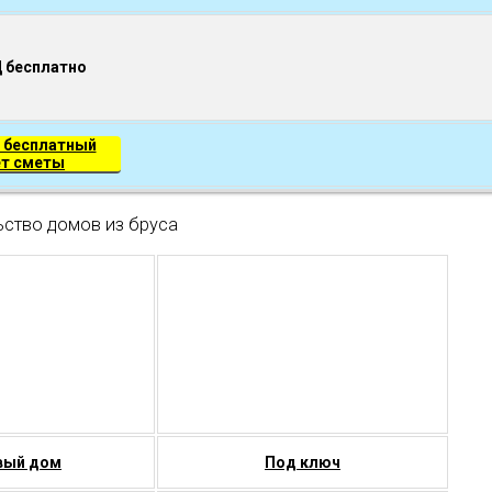
Д бесплатно
 бесплатный
ет сметы
ьство домов из бруса
вый дом
Под ключ