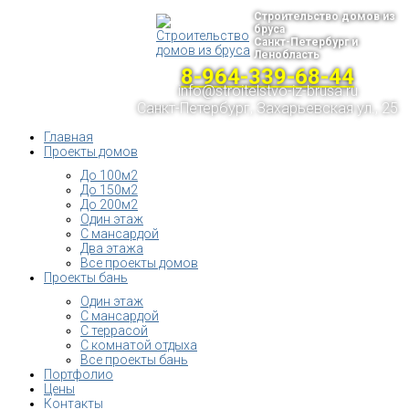
Строительство домов из
бруса
Санкт-Петербург и
Ленобласть
8-964-339-68-44
info@stroitelstvo-iz-brusa.ru
Санкт-Петербург, Захарьевская ул., 25
Главная
Проекты домов
До 100м2
До 150м2
До 200м2
Один этаж
С мансардой
Два этажа
Все проекты домов
Проекты бань
Один этаж
С мансардой
С террасой
С комнатой отдыха
Все проекты бань
Портфолио
Цены
Контакты