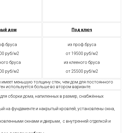
вый дом
Под ключ
оф.бруса
из проф.бруса
00 руб/м2
от 19500 руб/м2
ного бруса
из клееного бруса
00 руб/м2
от 25500 руб/м2
м имеет меньшую толщину стен, чем дом для постоянного
ен используется больше во втором варианте.
й для сборки дома, напиленных в размер, снабжённых
ный на фундаменте и накрытый кровлей, установлены окна,
ановленными окнами и дверьми, с внутренней отделкой и