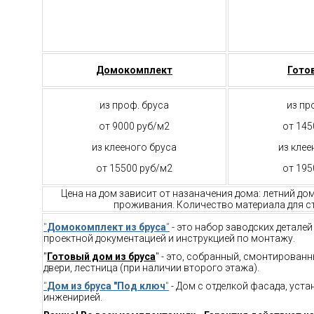
Домокомплект
Гото
из проф. бруса
из пр
от 9000 руб/м2
от 145
из клееного бруса
из клее
от 15500 руб/м2
от 195
Цена на дом зависит от назаначения дома: летний до
проживания. Количество материала для ст
"
Домокомплект из бруса
"
- это набор заводских детале
проектной документацией и инструкцией по монтажу.
"
Готовый дом из бруса
" - это, собранный, смонтирован
двери, лестница (при наличии второго этажа).
"
Дом из бруса "Под ключ
"
- Дом с отделкой фасада, уст
инженирией.