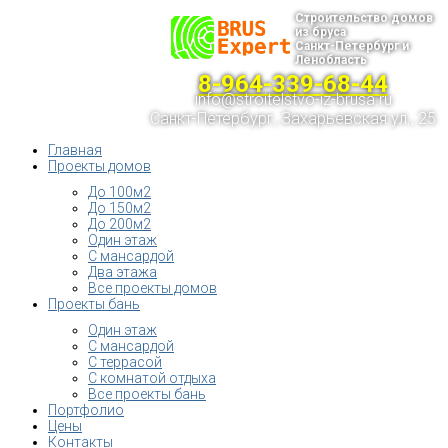
Строительство домов
из бруса
Санкт-Петербург и
Ленобласть
8-964-339-68-44
info@stroitelstvo-iz-brusa.ru
Санкт-Петербург, Захарьевская ул., 25
Главная
Проекты домов
До 100м2
До 150м2
До 200м2
Один этаж
С мансардой
Два этажа
Все проекты домов
Проекты бань
Один этаж
С мансардой
С террасой
С комнатой отдыха
Все проекты бань
Портфолио
Цены
Контакты