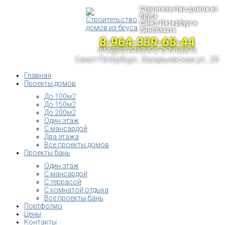
Строительство домов из
бруса
Санкт-Петербург и
Ленобласть
8-964-339-68-44
info@stroitelstvo-iz-brusa.ru
Санкт-Петербург, Захарьевская ул., 25
Главная
Проекты домов
До 100м2
До 150м2
До 200м2
Один этаж
С мансардой
Два этажа
Все проекты домов
Проекты бань
Один этаж
С мансардой
С террасой
С комнатой отдыха
Все проекты бань
Портфолио
Цены
Контакты