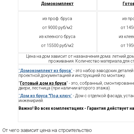
Домокомплект
Гото
из проф. бруса
из пр
от 9000 руб/м2
от 145
из клееного бруса
из клее
от 15500 руб/м2
от 195
Цена на дом зависит от назаначения дома: летний до
проживания. Количество материала для ст
"
Домокомплект из бруса
"
- это набор заводских детале
проектной документацией и инструкцией по монтажу.
"
Готовый дом из бруса
" - это, собранный, смонтирован
двери, лестница (при наличии второго этажа).
"
Дом из бруса "Под ключ
"
- Дом с отделкой фасада, уст
инженирией.
Важно! Во всех комплектациях - Гарантия действует на
От чего зависит цена на строительство