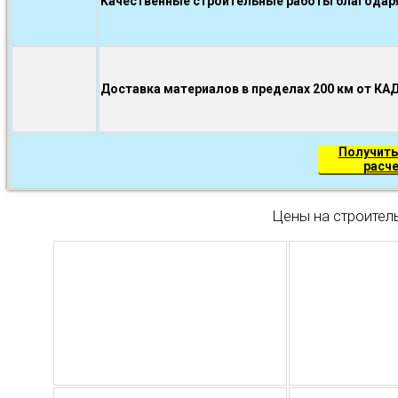
Качественные строительные работы благодаря.
Доставка материалов в пределах 200 км от КА
Получить
расч
Цены на строител