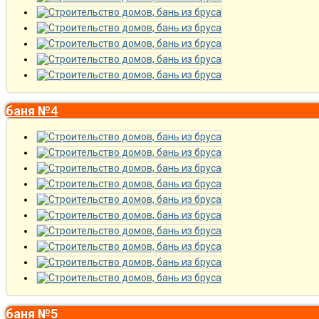
баня №4
баня №5