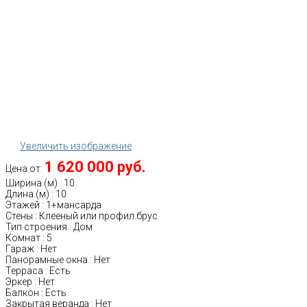
Увеличить изображение
1 620 000 руб.
Цена от:
Ширина (м)
:
10
Длина (м)
:
10
Этажей
:
1+мансарда
Стены
:
Клееный или профил.брус
Тип строения
:
Дом
Комнат
:
5
Гараж
:
Нет
Панорамные окна
:
Нет
Терраса
:
Есть
Эркер
:
Нет
Балкон
:
Есть
Закрытая веранда
:
Нет