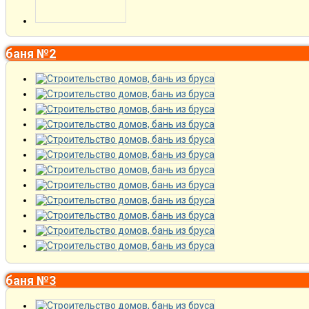
баня №2
баня №3