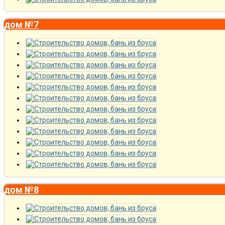
дом №7
дом №8