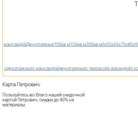
Т
мансардой
Двухэтажные
100кв.м
150кв.м
200кв.м
5x5
5x6
5x7
5x8
5x9
одноэтажные
с мансардой
двухэтажные
с террасой
с верандой
с к
Карта
Петрович:
Пользуйтесь во благо нашей скидочной
картой Петрович, скидки до 40% на
материалы.