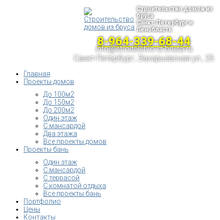
Строительство домов из
бруса
Санкт-Петербург и
Ленобласть
8-964-339-68-44
info@stroitelstvo-iz-brusa.ru
Санкт-Петербург, Захарьевская ул., 25
Главная
Проекты домов
До 100м2
До 150м2
До 200м2
Один этаж
С мансардой
Два этажа
Все проекты домов
Проекты бань
Один этаж
С мансардой
С террасой
С комнатой отдыха
Все проекты бань
Портфолио
Цены
Контакты