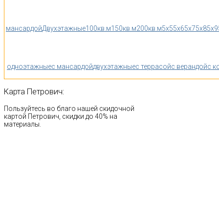
мансардой
Двухэтажные
100кв.м
150кв.м
200кв.м
5x5
5x6
5x7
5x8
5x9
одноэтажные
с мансардой
двухэтажные
с террасой
с верандой
с к
Карта
Петрович:
Пользуйтесь во благо нашей скидочной
картой Петрович, скидки до 40% на
материалы.