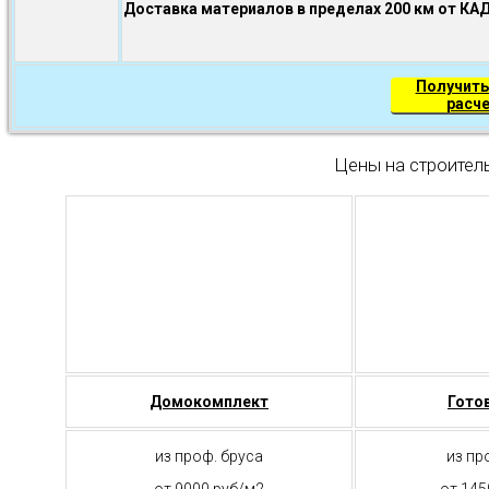
Доставка материалов в пределах 200 км от КА
Получить
расч
Цены на строител
Домокомплект
Гото
из проф. бруса
из пр
от 9000 руб/м2
от 145