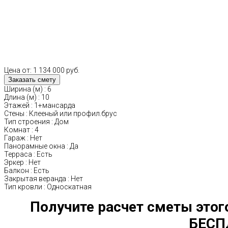
Цена от:
1 134 000 руб.
Ширина (м)
:
6
Длина (м)
:
10
Этажей
:
1+мансарда
Стены
:
Клееный или профил.брус
Тип строения
:
Дом
Комнат
:
4
Гараж
:
Нет
Панорамные окна
:
Да
Терраса
:
Есть
Эркер
:
Нет
Балкон
:
Есть
Закрытая веранда
:
Нет
Тип кровли
:
Односкатная
Получите расчет сметы этог
БЕСП