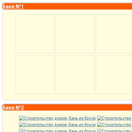
баня №1
баня №2