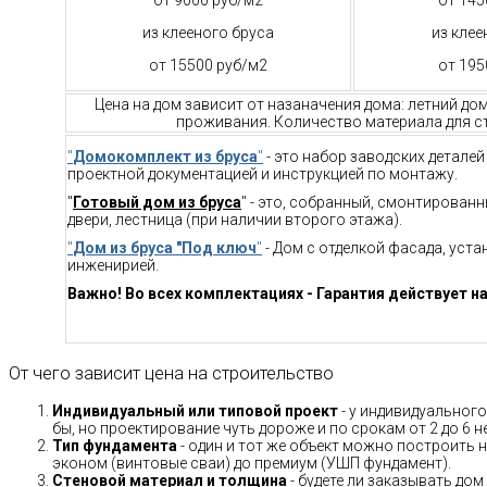
из клееного бруса
из клее
от 15500 руб/м2
от 195
Цена на дом зависит от назаначения дома: летний до
проживания. Количество материала для ст
"
Домокомплект из бруса
"
- это набор заводских детале
проектной документацией и инструкцией по монтажу.
"
Готовый дом из бруса
" - это, собранный, смонтирован
двери, лестница (при наличии второго этажа).
"
Дом из бруса "Под ключ
"
- Дом с отделкой фасада, уст
инженирией.
Важно! Во всех комплектациях - Гарантия действует на
От чего зависит цена на строительство
Индивидуальный или типовой проект
- у индивидуального
бы, но проектирование чуть дороже и по срокам от 2 до 6 н
Тип фундамента
- один и тот же объект можно построить н
эконом (винтовые сваи) до премиум (УШП фундамент).
Стеновой материал и толщина
- будете ли заказывать дом