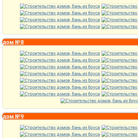
дом №8
дом №9