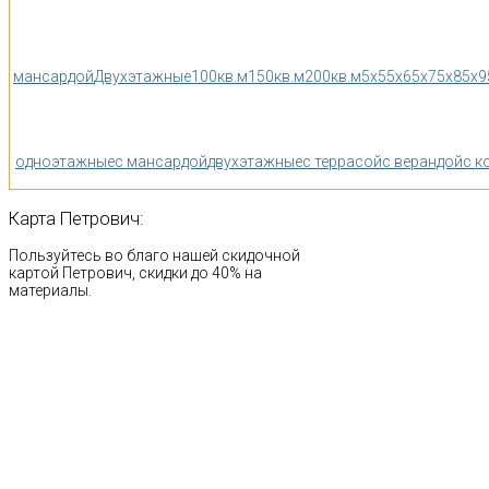
мансардой
Двухэтажные
100кв.м
150кв.м
200кв.м
5x5
5x6
5x7
5x8
5x9
одноэтажные
с мансардой
двухэтажные
с террасой
с верандой
с к
Карта
Петрович:
Пользуйтесь во благо нашей скидочной
картой Петрович, скидки до 40% на
материалы.