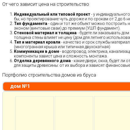
От чего зависит цена на строительство
Индивидуальный или типовой проект
- у индивидуального
бы, но проектирование чуть дороже и по срокам от 2 до 6 н
Тип фундамента
- один и тот же объект можно построить н
эконом (винтовые сваи) до премиум (УШП фундамент).
Стеновой материал и толщина
- будете ли заказывать дом
толщина стены влияет не цену (дом для летнего использов
Тип и материал кровли
- качество и срок службы материало
(многогранная крыша или типичная двухскатная)
Коммуникации в доме
- водопровод, электрика, канализац
компоненты завист цена и сложность монтажа.
Отделка деревянного дома
- какие двери, окна, будет ли
для защиты древесины: от их выбора и зависят финансовые 
Портфолио строительства домов из бруса
дом №1