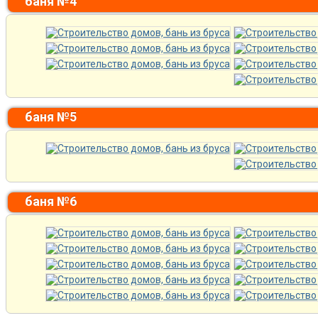
баня №4
баня №5
баня №6