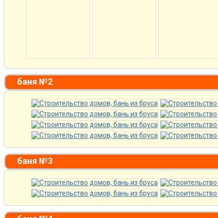
баня №2
баня №3