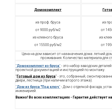
Домокомплект
Гото
из проф. бруса
из пр
от 9000 руб/м2
от 145
из клееного бруса
из клее
от 15500 руб/м2
от 195
Цена на дом зависит от назаначения дома: летний до
проживания. Количество материала для ст
"
Домокомплект из бруса
"
- это набор заводских детале
проектной документацией и инструкцией по монтажу.
"
Готовый дом из бруса
" - это, собранный, смонтирован
двери, лестница (при наличии второго этажа).
"
Дом из бруса "Под ключ
"
- Дом с отделкой фасада, уст
инженирией.
Важно! Во всех комплектациях - Гарантия действует на