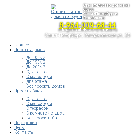
Строительство домов из
бруса
Санкт-Петербург и
Ленобласть
8-964-339-68-44
info@stroitelstvo-iz-brusa.ru
Санкт-Петербург, Захарьевская ул., 25
Главная
Проекты домов
До 100м2
До 150м2
До 200м2
Один этаж
С мансардой
Два этажа
Все проекты домов
Проекты бань
Один этаж
С мансардой
С террасой
С комнатой отдыха
Все проекты бань
Портфолио
Цены
Контакты