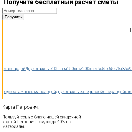
Получите бесплатный расчет сметы
Т
мансардой
Двухэтажные
100кв.м
150кв.м
200кв.м
5x5
5x6
5x7
5x8
5x9
одноэтажные
с мансардой
двухэтажные
с террасой
с верандой
с к
Карта
Петрович:
Пользуйтесь во благо нашей скидочной
картой Петрович, скидки до 40% на
материалы.