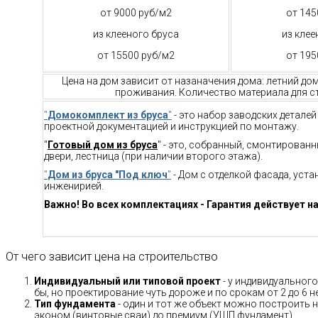
от 9000 руб/м2
от 145
из клееного бруса
из клее
от 15500 руб/м2
от 195
Цена на дом зависит от назаначения дома: летний до
проживания. Количество материала для ст
"
Домокомплект из бруса
"
- это набор заводских детале
проектной документацией и инструкцией по монтажу.
"
Готовый дом из бруса
" - это, собранный, смонтирован
двери, лестница (при наличии второго этажа).
"
Дом из бруса "Под ключ
"
- Дом с отделкой фасада, уст
инженирией.
Важно! Во всех комплектациях - Гарантия действует на
От чего зависит цена на строительство
Индивидуальный или типовой проект
- у индивидуального
бы, но проектирование чуть дороже и по срокам от 2 до 6 н
Тип фундамента
- один и тот же объект можно построить н
эконом (винтовые сваи) до премиум (УШП фундамент).