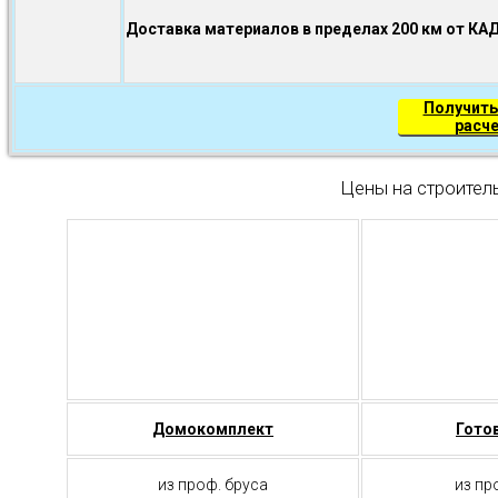
Доставка материалов в пределах 200 км от КА
Получить
расч
Цены на строител
Домокомплект
Гото
из проф. бруса
из пр