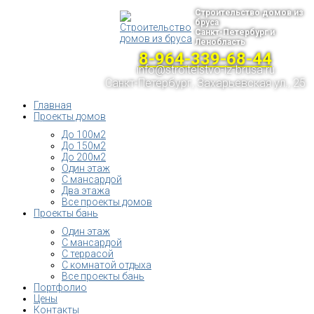
Строительство домов из
бруса
Санкт-Петербург и
Ленобласть
8-964-339-68-44
info@stroitelstvo-iz-brusa.ru
Санкт-Петербург, Захарьевская ул., 25
Главная
Проекты домов
До 100м2
До 150м2
До 200м2
Один этаж
С мансардой
Два этажа
Все проекты домов
Проекты бань
Один этаж
С мансардой
С террасой
С комнатой отдыха
Все проекты бань
Портфолио
Цены
Контакты