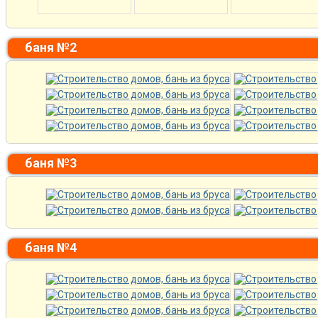
баня №2
баня №3
баня №4