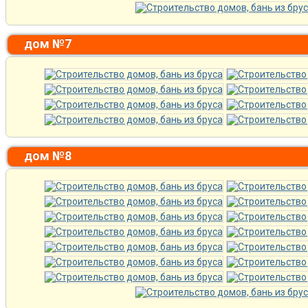
дом №7
дом №8