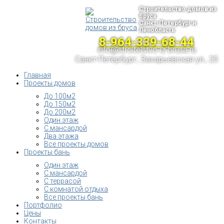
Строительство домов из
бруса
Санкт-Петербург и
Ленобласть
8-964-339-68-44
info@stroitelstvo-iz-brusa.ru
Санкт-Петербург, Захарьевская ул., 25
Главная
Проекты домов
До 100м2
До 150м2
До 200м2
Один этаж
С мансардой
Два этажа
Все проекты домов
Проекты бань
Один этаж
С мансардой
С террасой
С комнатой отдыха
Все проекты бань
Портфолио
Цены
Контакты