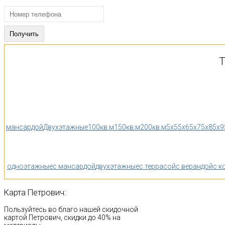
Т
мансардой
Двухэтажные
100кв.м
150кв.м
200кв.м
5x5
5x6
5x7
5x8
5x9
одноэтажные
с мансардой
двухэтажные
с террасой
с верандой
с к
Карта
Петрович:
Пользуйтесь во благо нашей скидочной
картой Петрович, скидки до 40% на