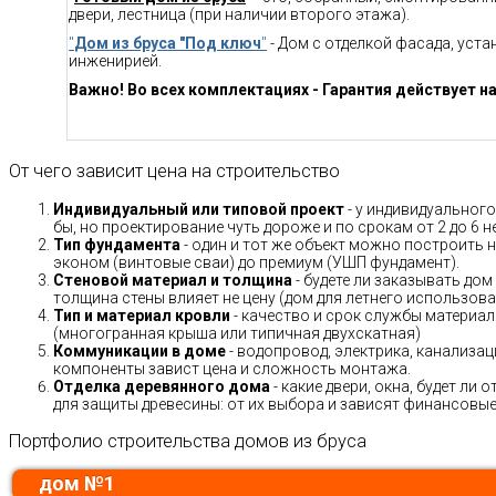
двери, лестница (при наличии второго этажа).
"
Дом из бруса "Под ключ
"
- Дом с отделкой фасада, уст
инженирией.
Важно! Во всех комплектациях - Гарантия действует на
От чего зависит цена на строительство
Индивидуальный или типовой проект
- у индивидуального
бы, но проектирование чуть дороже и по срокам от 2 до 6 н
Тип фундамента
- один и тот же объект можно построить н
эконом (винтовые сваи) до премиум (УШП фундамент).
Стеновой материал и толщина
- будете ли заказывать дом
толщина стены влияет не цену (дом для летнего использов
Тип и материал кровли
- качество и срок службы материало
(многогранная крыша или типичная двухскатная)
Коммуникации в доме
- водопровод, электрика, канализац
компоненты завист цена и сложность монтажа.
Отделка деревянного дома
- какие двери, окна, будет ли
для защиты древесины: от их выбора и зависят финансовые 
Портфолио строительства домов из бруса
дом №1