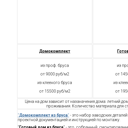
Домокомплект
Гото
из проф. бруса
из пр
от 9000 руб/м2
от 145
из клееного бруса
из клее
от 15500 руб/м2
от 195
Цена на дом зависит от назаначения дома: летний до
проживания. Количество материала для ст
"
Домокомплект из бруса
"
- это набор заводских детале
проектной документацией и инструкцией по монтажу.
"
Готовый дом из бруса
" - это, собранный, смонтирован