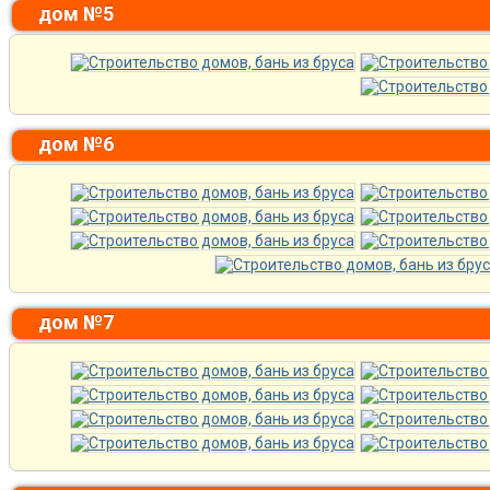
дом №5
дом №6
дом №7