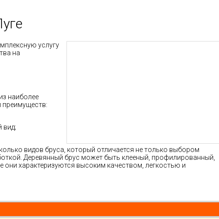
Луге
омплексную услугу
тва на
из наиболее
 преимуществ:
 вид;
олько видов бруса, который отличается не только выбором
боткой. Деревянный брус может быть клееный, профилированный,
е они характеризуются высоким качеством, легкостью и