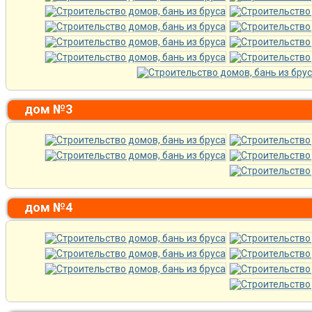
дом №3
дом №4