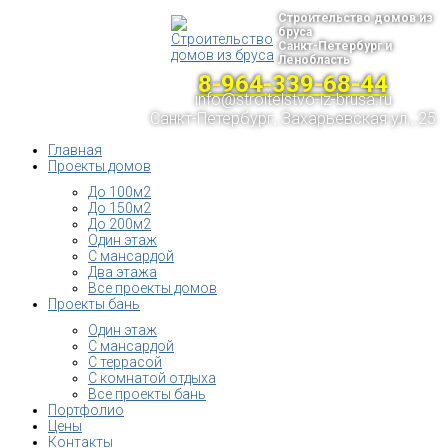
Строительство домов из
бруса
Санкт-Петербург и
Ленобласть
8-964-339-68-44
info@stroitelstvo-iz-brusa.ru
Санкт-Петербург, Захарьевская ул., 25
Главная
Проекты домов
До 100м2
До 150м2
До 200м2
Один этаж
С мансардой
Два этажа
Все проекты домов
Проекты бань
Один этаж
С мансардой
С террасой
С комнатой отдыха
Все проекты бань
Портфолио
Цены
Контакты