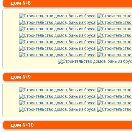
дом №8
дом №9
дом №10