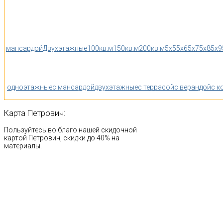
мансардой
Двухэтажные
100кв.м
150кв.м
200кв.м
5x5
5x6
5x7
5x8
5x9
одноэтажные
с мансардой
двухэтажные
с террасой
с верандой
с к
Карта
Петрович:
Пользуйтесь во благо нашей скидочной
картой Петрович, скидки до 40% на
материалы.