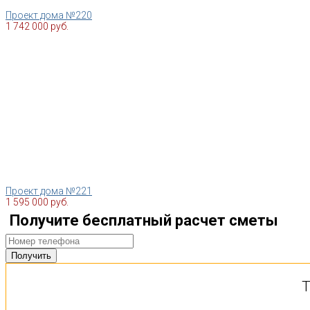
Проект дома №220
1 742 000 руб.
Проект дома №221
1 595 000 руб.
Получите бесплатный расчет сметы
Т