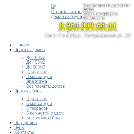
Строительство домов из
бруса
Санкт-Петербург и
Ленобласть
8-964-339-68-44
info@stroitelstvo-iz-brusa.ru
Санкт-Петербург, Захарьевская ул., 25
Главная
Проекты домов
До 100м2
До 150м2
До 200м2
Один этаж
С мансардой
Два этажа
Все проекты домов
Проекты бань
Один этаж
С мансардой
С террасой
С комнатой отдыха
Все проекты бань
Портфолио
Цены
Контакты