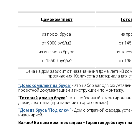
Домокомплект
Гото
из проф. бруса
из пр
от 9000 руб/м2
от 145
из клееного бруса
из клее
от 15500 руб/м2
от 195
Цена на дом зависит от назаначения дома: летний до
проживания. Количество материала для ст
"
Домокомплект из бруса
"
- это набор заводских детале
проектной документацией и инструкцией по монтажу.
"
Готовый дом из бруса
" - это, собранный, смонтирован
двери, лестница (при наличии второго этажа).
"
Дом из бруса "Под ключ
"
- Дом с отделкой фасада, уст
инженирией.
Важно! Во всех комплектациях - Гарантия действует на