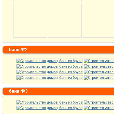
баня №2
баня №3