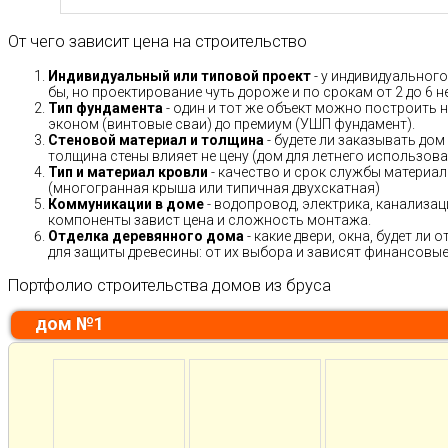
От чего зависит цена на строительство
Индивидуальный или типовой проект
- у индивидуального
бы, но проектирование чуть дороже и по срокам от 2 до 6 н
Тип фундамента
- один и тот же объект можно построить н
эконом (винтовые сваи) до премиум (УШП фундамент).
Стеновой материал и толщина
- будете ли заказывать дом
толщина стены влияет не цену (дом для летнего использов
Тип и материал кровли
- качество и срок службы материало
(многогранная крыша или типичная двухскатная)
Коммуникации в доме
- водопровод, электрика, канализац
компоненты завист цена и сложность монтажа.
Отделка деревянного дома
- какие двери, окна, будет ли
для защиты древесины: от их выбора и зависят финансовые 
Портфолио строительства домов из бруса
дом №1