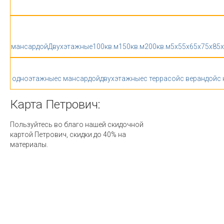
мансардой
Двухэтажные
100кв.м
150кв.м
200кв.м
5x5
5x6
5x7
5x8
5
одноэтажные
с мансардой
двухэтажные
с террасой
с верандой
с
Карта
Петрович:
Пользуйтесь во благо нашей скидочной
картой Петрович, скидки до 40% на
материалы.