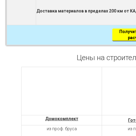
Доставка материалов в пределах 200 км от К
Получи
рас
Цены на строител
Домокомплект
Гот
из проф. бруса
из 