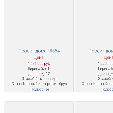
Проект дома №554
Проект до
Цена:
Цена
1 671 000 руб.
1 770 000
Ширина (м): 12
Ширина (м
Длина (м): 12
Длина (м
Этажей: 1+мансарда
Этажей: 
Стены: Клееный или профил.брус
Стены: Клееный ил
Подробнее
Подроб