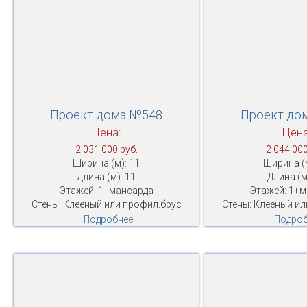
Проект дома №548
Проект до
Цена:
Цена
2 031 000 руб.
2 044 000
Ширина (м): 11
Ширина (м
Длина (м): 11
Длина (м
Этажей: 1+мансарда
Этажей: 1+
Стены: Клееный или профил.брус
Стены: Клееный ил
Подробнее
Подроб