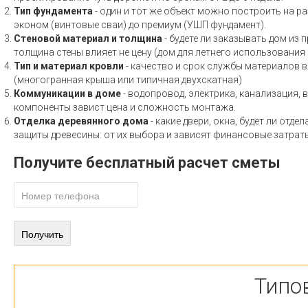
Тип фундамента
- один и тот же объект можно построить на ра
эконом (винтовые сваи) до премиум (УШП фундамент).
Стеновой материал и толщина
- будете ли заказывать дом из 
толщина стены влияет не цену (дом для летнего использовани
Тип и материал кровли
- качество и срок службы материалов вл
(многогранная крыша или типичная двухскатная)
Коммуникации в доме
- водопровод, электрика, канализация, 
компоненты завист цена и сложность монтажа.
Отделка деревянного дома
- какие двери, окна, будет ли отд
защиты древесины: от их выбора и зависят финансовые затраты
Получите бесплатный расчет сметы
Типо