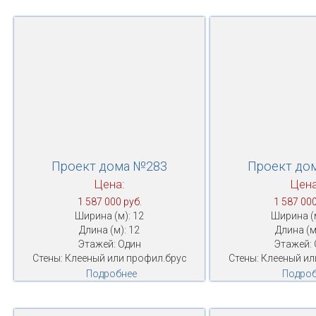
Проект дома №283
Проект до
Цена:
Цена
1 587 000 руб.
1 587 000
Ширина (м): 12
Ширина (м
Длина (м): 12
Длина (м
Этажей: Один
Этажей: 
Стены: Клееный или профил.брус
Стены: Клееный ил
Подробнее
Подроб