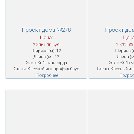
Проект дома №278
Проект до
Цена:
Цена
2 306 000 руб.
2 332 000
Ширина (м): 12
Ширина (м
Длина (м): 12
Длина (м
Этажей: 1+мансарда
Этажей: 1+
Стены: Клееный или профил.брус
Стены: Клееный ил
Подробнее
Подроб