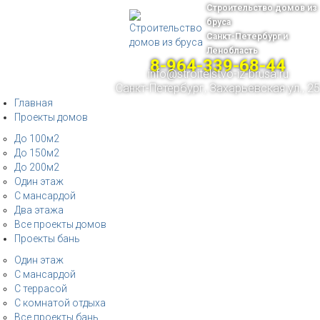
Строительство домов из
бруса
Санкт-Петербург и
Ленобласть
8-964-339-68-44
info@stroitelstvo-iz-brusa.ru
Санкт-Петербург, Захарьевская ул., 25
Главная
Проекты домов
До 100м2
До 150м2
До 200м2
Один этаж
С мансардой
Два этажа
Все проекты домов
Проекты бань
Один этаж
С мансардой
С террасой
С комнатой отдыха
Все проекты бань