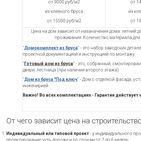
от 9000 руб/м2
от 1
из клееного бруса
из кл
от 15500 руб/м2
от 1
Цена на дом зависит от назаначения дома: летний 
проживания. Количество материала для 
"
Домокомплект из бруса
"
- это набор заводских детал
проектной документацией и инструкцией по монтажу.
"
Готовый дом из бруса
" - это, собранный, смонтирова
двери, лестница (при наличии второго этажа).
"
Дом из бруса "Под ключ
"
- Дом с отделкой фасада, ус
инженирией.
Важно! Во всех комплектациях - Гарантия действует 
От чего зависит цена на строительств
Индивидуальный или типовой проект
- у индивидуального про
проектирование чуть дороже и по срокам от 2 до 6 недель.