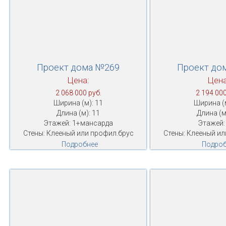
Проект дома №269
Проект до
Цена:
Цена
2 068 000 руб.
2 194 000
Ширина (м): 11
Ширина (м
Длина (м): 11
Длина (м
Этажей: 1+мансарда
Этажей:
Стены: Клееный или профил.брус
Стены: Клееный ил
Подробнее
Подроб