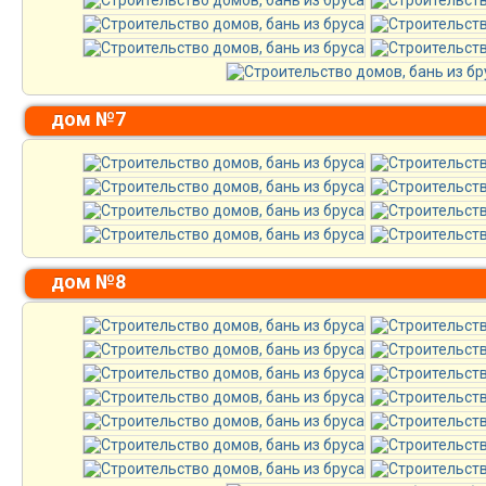
дом №7
дом №8