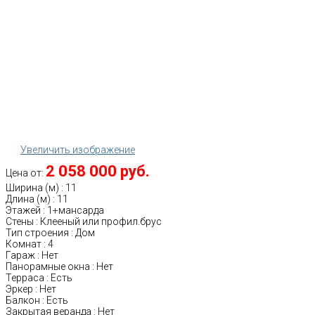
Увеличить изображение
2 058 000 руб.
Цена от:
Ширина (м)
:
11
Длина (м)
:
11
Этажей
:
1+мансарда
Стены
:
Клееный или профил.брус
Тип строения
:
Дом
Комнат
:
4
Гараж
:
Нет
Панорамные окна
:
Нет
Терраса
:
Есть
Эркер
:
Нет
Балкон
:
Есть
Закрытая веранда
:
Нет