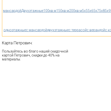
мансардой
Двухэтажные
100кв.м
150кв.м
200кв.м
5x5
5x6
5x7
5x8
5x9
одноэтажные
с мансардой
двухэтажные
с террасой
с верандой
с к
Карта
Петрович:
Пользуйтесь во благо нашей скидочной
картой Петрович, скидки до 40% на
материалы.