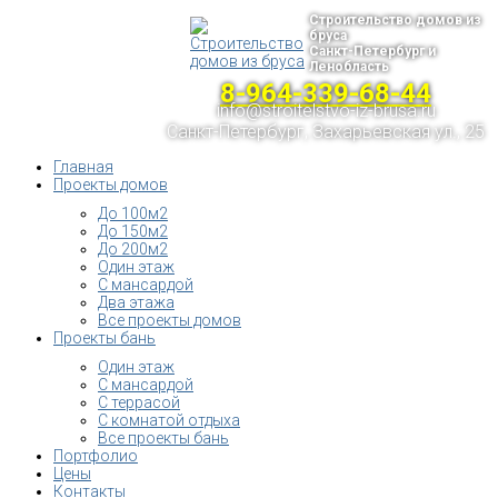
Строительство домов из
бруса
Санкт-Петербург и
Ленобласть
8-964-339-68-44
info@stroitelstvo-iz-brusa.ru
Санкт-Петербург, Захарьевская ул., 25
Главная
Проекты домов
До 100м2
До 150м2
До 200м2
Один этаж
С мансардой
Два этажа
Все проекты домов
Проекты бань
Один этаж
С мансардой
С террасой
С комнатой отдыха
Все проекты бань
Портфолио
Цены
Контакты