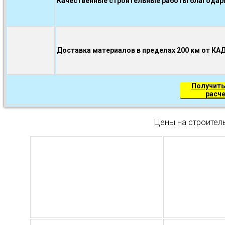
Качественные строительные работы благодаря.
Доставка материалов в пределах 200 км от КА
Получить
расч
Цены на строител