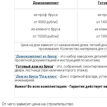
Домокомплект
Гото
из проф. бруса
из пр
от 9000 руб/м2
от 145
из клееного бруса
из клее
от 15500 руб/м2
от 195
Цена на дом зависит от назаначения дома: летний до
проживания. Количество материала для ст
"
Домокомплект из бруса
"
- это набор заводских детале
проектной документацией и инструкцией по монтажу.
"
Готовый дом из бруса
" - это, собранный, смонтирован
двери, лестница (при наличии второго этажа).
"
Дом из бруса "Под ключ
"
- Дом с отделкой фасада, уст
инженирией.
Важно! Во всех комплектациях - Гарантия действует на
От чего зависит цена на строительство