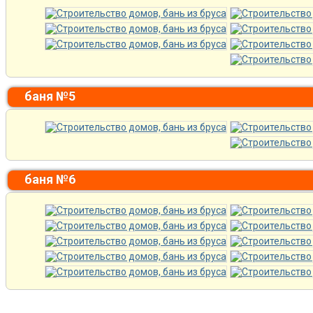
баня №5
баня №6