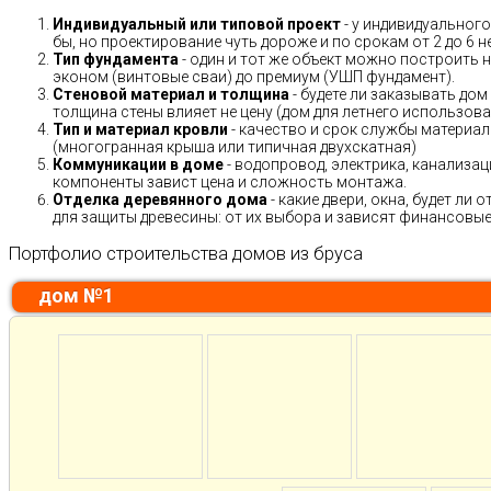
Индивидуальный или типовой проект
- у индивидуального
бы, но проектирование чуть дороже и по срокам от 2 до 6 н
Тип фундамента
- один и тот же объект можно построить н
эконом (винтовые сваи) до премиум (УШП фундамент).
Стеновой материал и толщина
- будете ли заказывать дом
толщина стены влияет не цену (дом для летнего использов
Тип и материал кровли
- качество и срок службы материало
(многогранная крыша или типичная двухскатная)
Коммуникации в доме
- водопровод, электрика, канализац
компоненты завист цена и сложность монтажа.
Отделка деревянного дома
- какие двери, окна, будет ли
для защиты древесины: от их выбора и зависят финансовые 
Портфолио строительства домов из бруса
дом №1