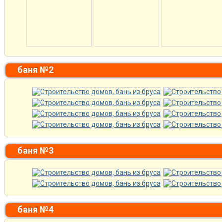
баня №2
баня №3
баня №4