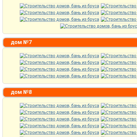
дом №7
дом №8