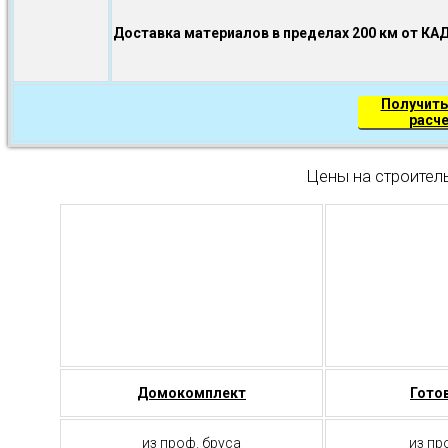
Доставка материалов в пределах 200 км от КА
Получить
расч
Цены на строител
Домокомплект
Гото
из проф. бруса
из пр