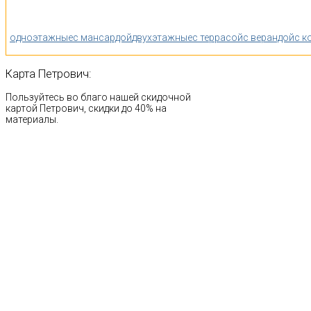
одноэтажные
с мансардой
двухэтажные
с террасой
с верандой
с к
Карта
Петрович:
Пользуйтесь во благо нашей скидочной
картой Петрович, скидки до 40% на
материалы.