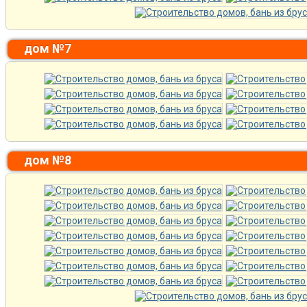
дом №7
дом №8