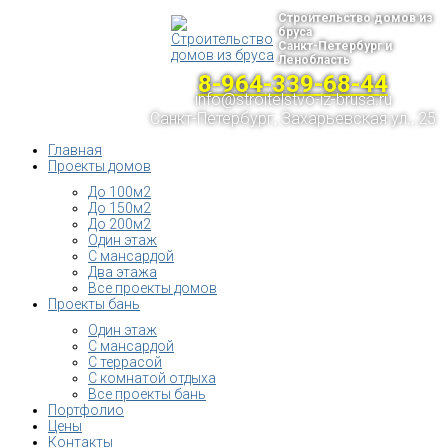
Строительство домов из
бруса
Санкт-Петербург и
Ленобласть
8-964-339-68-44
info@stroitelstvo-iz-brusa.ru
Санкт-Петербург, Захарьевская ул., 25
Главная
Проекты домов
До 100м2
До 150м2
До 200м2
Один этаж
С мансардой
Два этажа
Все проекты домов
Проекты бань
Один этаж
С мансардой
С террасой
С комнатой отдыха
Все проекты бань
Портфолио
Цены
Контакты