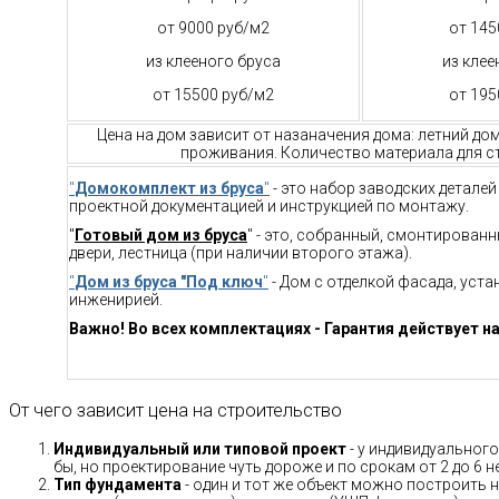
от 9000 руб/м2
от 145
из клееного бруса
из клее
от 15500 руб/м2
от 195
Цена на дом зависит от назаначения дома: летний до
проживания. Количество материала для ст
"
Домокомплект из бруса
"
- это набор заводских детале
проектной документацией и инструкцией по монтажу.
"
Готовый дом из бруса
" - это, собранный, смонтирован
двери, лестница (при наличии второго этажа).
"
Дом из бруса "Под ключ
"
- Дом с отделкой фасада, уст
инженирией.
Важно! Во всех комплектациях - Гарантия действует на
От чего зависит цена на строительство
Индивидуальный или типовой проект
- у индивидуального
бы, но проектирование чуть дороже и по срокам от 2 до 6 н
Тип фундамента
- один и тот же объект можно построить н