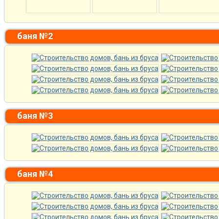
баня №2
баня №3
баня №4