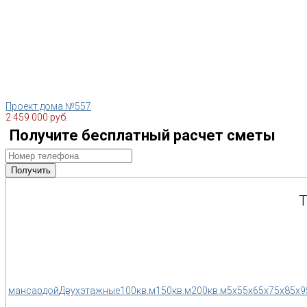
Проект дома №557
2 459 000 руб.
Получите бесплатный расчет сметы
Т
мансардой
Двухэтажные
100кв.м
150кв.м
200кв.м
5x5
5x6
5x7
5x8
5x9