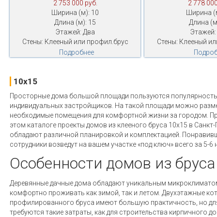
2 753 000 руб.
2 778 000
Ширина (м): 10
Ширина (м
Длина (м): 15
Длина (м
Этажей: Два
Этажей:
Стены: Клееный или профил.брус
Стены: Клееный ил
Подробнее
Подроб
10x15
Просторные дома большой площади пользуются популярность
индивидуальных застройщиков. На такой площади можно разм
необходимые помещения для комфортной жизни за городом. П
этом каталоге проекты домов из клееного бруса 10х15 в Санкт-
обладают различной планировкой и комплектацией. Понравив
сотрудники возведут на вашем участке «под ключ» всего за 5-6 
Особенности домов из бруса
Деревянные дачные дома обладают уникальным микроклиматом
комфортно проживать как зимой, так и летом. Двухэтажные кот
профилированного бруса имеют большую практичность, но для
требуются такие затраты, как для строительства кирпичного до