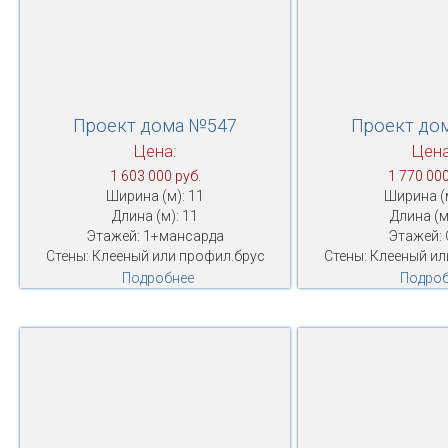
Проект дома №547
Проект до
Цена:
Цена
1 603 000 руб.
1 770 000
Ширина (м): 11
Ширина (м
Длина (м): 11
Длина (м
Этажей: 1+мансарда
Этажей: 
Стены: Клееный или профил.брус
Стены: Клееный ил
Подробнее
Подроб