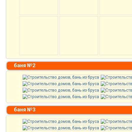
баня №2
баня №3