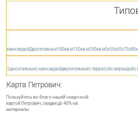
Типо
мансардой
Двухэтажные
100кв.м
150кв.м
200кв.м
5x5
5x6
5x7
5x8
5
одноэтажные
с мансардой
двухэтажные
с террасой
с верандой
с
Карта
Петрович:
Пользуйтесь во благо нашей скидочной
картой Петрович, скидки до 40% на
материалы.