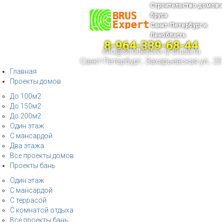
Строительство домов 
бруса
Санкт-Петербург и
Ленобласть
8-964-339-68-44
info@stroitelstvo-iz-brusa.ru
Санкт-Петербург, Захарьевская ул., 25
Главная
Проекты домов
До 100м2
До 150м2
До 200м2
Один этаж
С мансардой
Два этажа
Все проекты домов
Проекты бань
Один этаж
С мансардой
С террасой
С комнатой отдыха
Все проекты бань