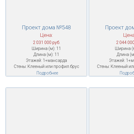
Проект дома №548
Проект до
Цена:
Цена
2 031 000 руб.
2 044 000
Ширина (м): 11
Ширина (м
Длина (м): 11
Длина (м
Этажей: 1+мансарда
Этажей: 1+
Стены: Клееный или профил.брус
Стены: Клееный ил
Подробнее
Подроб