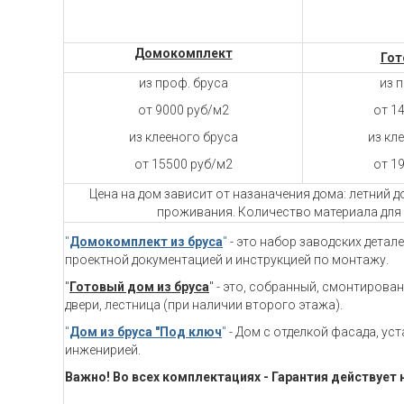
Домокомплект
Гот
из проф. бруса
из 
от 9000 руб/м2
от 1
из клееного бруса
из кл
от 15500 руб/м2
от 1
Цена на дом зависит от назаначения дома: летний 
проживания. Количество материала для 
"
Домокомплект из бруса
"
- это набор заводских детал
проектной документацией и инструкцией по монтажу.
"
Готовый дом из бруса
" - это, собранный, смонтирова
двери, лестница (при наличии второго этажа).
"
Дом из бруса "Под ключ
"
- Дом с отделкой фасада, ус
инженирией.
Важно! Во всех комплектациях - Гарантия действует 