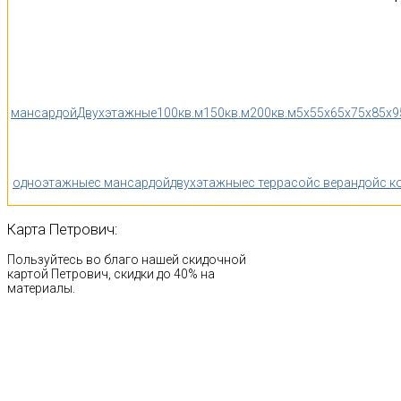
мансардой
Двухэтажные
100кв.м
150кв.м
200кв.м
5x5
5x6
5x7
5x8
5x9
одноэтажные
с мансардой
двухэтажные
с террасой
с верандой
с к
Карта
Петрович:
Пользуйтесь во благо нашей скидочной
картой Петрович, скидки до 40% на
материалы.