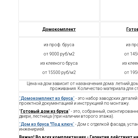
Домокомплект
Гото
из проф. бруса
из пр
от 9000 руб/м2
от 145
из клееного бруса
из клее
от 15500 руб/м2
от 195
Цена на дом зависит от назаначения дома: летний до
проживания. Количество материала для ст
"
Домокомплект из бруса
"
- это набор заводских детале
проектной документацией и инструкцией по монтажу.
"
Готовый дом из бруса
" - это, собранный, смонтирован
двери, лестница (при наличии второго этажа).
"
Дом из бруса "Под ключ
"
- Дом с отделкой фасада, уст
инженирией.
Важно! Во всех комплектациях - Гарантия действует на