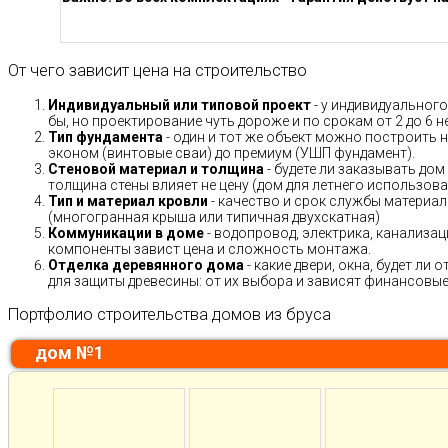
От чего зависит цена на строительство
Индивидуальный или типовой проект
- у индивидуального
бы, но проектирование чуть дороже и по срокам от 2 до 6 н
Тип фундамента
- один и тот же объект можно построить н
эконом (винтовые сваи) до премиум (УШП фундамент).
Стеновой материал и толщина
- будете ли заказывать дом
толщина стены влияет не цену (дом для летнего использов
Тип и материал кровли
- качество и срок службы материало
(многогранная крыша или типичная двухскатная)
Коммуникации в доме
- водопровод, электрика, канализац
компоненты завист цена и сложность монтажа.
Отделка деревянного дома
- какие двери, окна, будет ли
для защиты древесины: от их выбора и зависят финансовые 
Портфолио строительства домов из бруса
дом №1