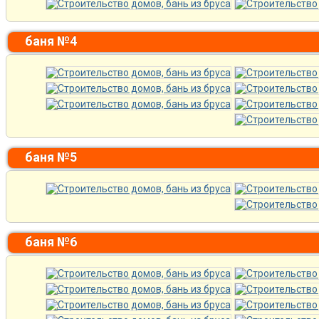
баня №4
баня №5
баня №6