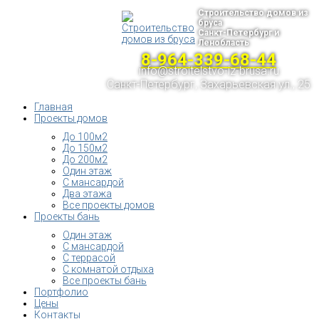
Строительство домов из
бруса
Санкт-Петербург и
Ленобласть
8-964-339-68-44
info@stroitelstvo-iz-brusa.ru
Санкт-Петербург, Захарьевская ул., 25
Главная
Проекты домов
До 100м2
До 150м2
До 200м2
Один этаж
С мансардой
Два этажа
Все проекты домов
Проекты бань
Один этаж
С мансардой
С террасой
С комнатой отдыха
Все проекты бань
Портфолио
Цены
Контакты