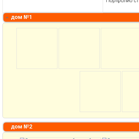
Портфолио ст
дом №1
дом №2