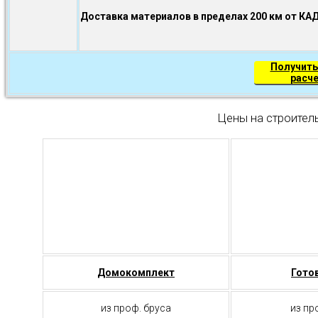
Доставка материалов в пределах 200 км от КА
Получить
расч
Цены на строител
Домокомплект
Гото
из проф. бруса
из пр