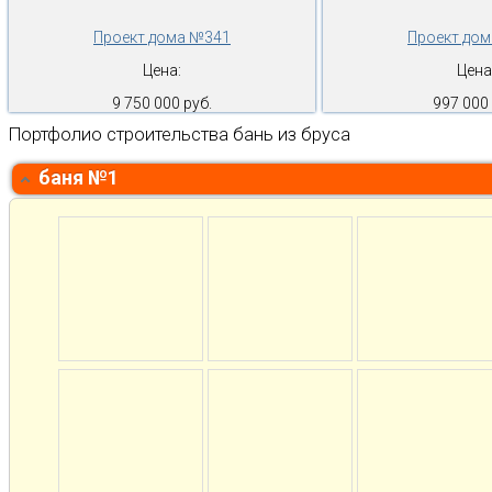
Проект дома №341
Проект до
Цена:
Цена
9 750 000 руб.
997 000 
Портфолио строительства бань из бруса
баня №1