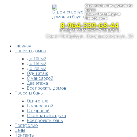
Строительство домов из
бруса
Санкт-Петербург и
Ленобласть
8-964-339-68-44
info@stroitelstvo-iz-brusa.ru
Санкт-Петербург, Захарьевская ул., 25
Главная
Проекты домов
До 100м2
До 150м2
До 200м2
Один этаж
С мансардой
Два этажа
Все проекты домов
Проекты бань
Один этаж
С мансардой
С террасой
С комнатой отдыха
Все проекты бань
Портфолио
Цены
Контакты