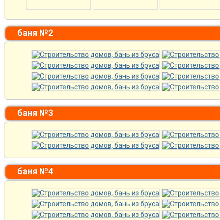
баня №2
баня №3
баня №4