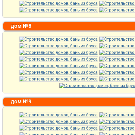
дом №8
дом №9