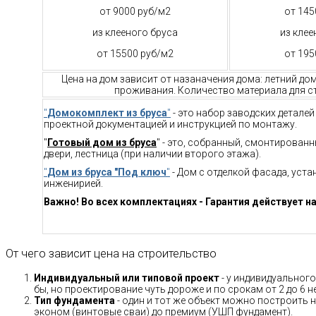
от 9000 руб/м2
от 145
из клееного бруса
из клее
от 15500 руб/м2
от 195
Цена на дом зависит от назаначения дома: летний до
проживания. Количество материала для ст
"
Домокомплект из бруса
"
- это набор заводских детале
проектной документацией и инструкцией по монтажу.
"
Готовый дом из бруса
" - это, собранный, смонтирован
двери, лестница (при наличии второго этажа).
"
Дом из бруса "Под ключ
"
- Дом с отделкой фасада, уст
инженирией.
Важно! Во всех комплектациях - Гарантия действует на
От чего зависит цена на строительство
Индивидуальный или типовой проект
- у индивидуального
бы, но проектирование чуть дороже и по срокам от 2 до 6 н
Тип фундамента
- один и тот же объект можно построить н
эконом (винтовые сваи) до премиум (УШП фундамент).