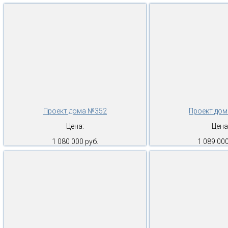
Проект дома №352
Проект до
Цена:
Цена
1 080 000 руб.
1 089 000