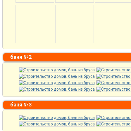
баня №2
баня №3