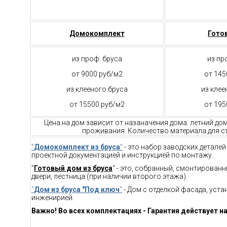
Домокомплект
Гото
из проф. бруса
из пр
от 9000 руб/м2
от 145
из клееного бруса
из клее
от 15500 руб/м2
от 195
Цена на дом зависит от назаначения дома: летний до
проживания. Количество материала для ст
"
Домокомплект из бруса
"
- это набор заводских детале
проектной документацией и инструкцией по монтажу.
"
Готовый дом из бруса
" - это, собранный, смонтирован
двери, лестница (при наличии второго этажа).
"
Дом из бруса "Под ключ
"
- Дом с отделкой фасада, уст
инженирией.
Важно! Во всех комплектациях - Гарантия действует на