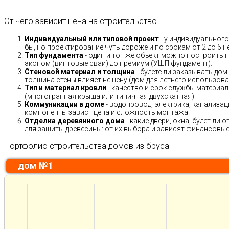
От чего зависит цена на строительство
Индивидуальный или типовой проект
- у индивидуального
бы, но проектирование чуть дороже и по срокам от 2 до 6 н
Тип фундамента
- один и тот же объект можно построить н
эконом (винтовые сваи) до премиум (УШП фундамент).
Стеновой материал и толщина
- будете ли заказывать дом
толщина стены влияет не цену (дом для летнего использов
Тип и материал кровли
- качество и срок службы материало
(многогранная крыша или типичная двухскатная)
Коммуникации в доме
- водопровод, электрика, канализац
компоненты завист цена и сложность монтажа.
Отделка деревянного дома
- какие двери, окна, будет ли
для защиты древесины: от их выбора и зависят финансовые 
Портфолио строительства домов из бруса
дом №1