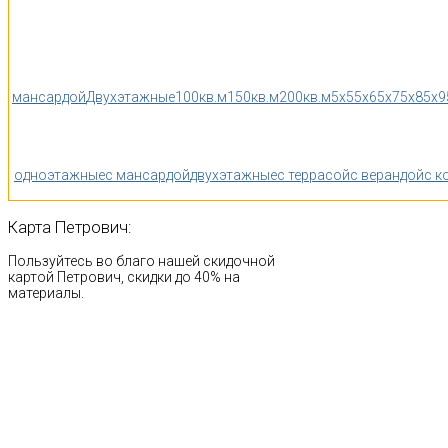
мансардой
Двухэтажные
100кв.м
150кв.м
200кв.м
5x5
5x6
5x7
5x8
5x9
одноэтажные
с мансардой
двухэтажные
с террасой
с верандой
с к
Карта
Петрович:
Пользуйтесь во благо нашей скидочной
картой Петрович, скидки до 40% на
материалы.