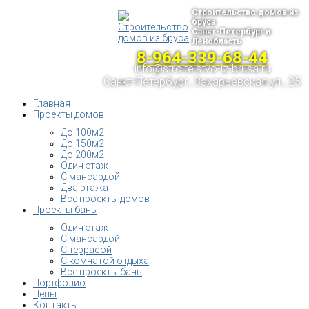
Строительство домов из
бруса
Санкт-Петербург и
Ленобласть
8-964-339-68-44
info@stroitelstvo-iz-brusa.ru
Санкт-Петербург, Захарьевская ул., 25
Главная
Проекты домов
До 100м2
До 150м2
До 200м2
Один этаж
С мансардой
Два этажа
Все проекты домов
Проекты бань
Один этаж
С мансардой
С террасой
С комнатой отдыха
Все проекты бань
Портфолио
Цены
Контакты