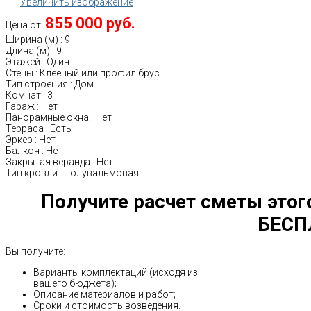
Увеличить изображение
855 000 руб.
Цена от:
Ширина (м)
:
9
Длина (м)
:
9
Этажей
:
Один
Стены
:
Клееный или профил.брус
Тип строения
:
Дом
Комнат
:
3
Гараж
:
Нет
Панорамные окна
:
Нет
Терраса
:
Есть
Эркер
:
Нет
Балкон
:
Нет
Закрытая веранда
:
Нет
Тип кровли
:
Полувальмовая
Получите расчет сметы этог
БЕСП
Вы получите:
Варианты комплектаций (исходя из
вашего бюджета);
Описание материалов и работ;
Сроки и стоимость возведения.