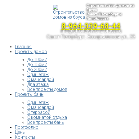
Строительство домов из
бруса
Санкт-Петербург и
Ленобласть
8-964-339-68-44
info@stroitelstvo-iz-brusa.ru
Санкт-Петербург, Захарьевская ул., 25
Главная
Проекты домов
До 100м2
До 150м2
До 200м2
Один этаж
С мансардой
Два этажа
Все проекты домов
Проекты бань
Один этаж
С мансардой
С террасой
С комнатой отдыха
Все проекты бань
Портфолио
Цены
Контакты