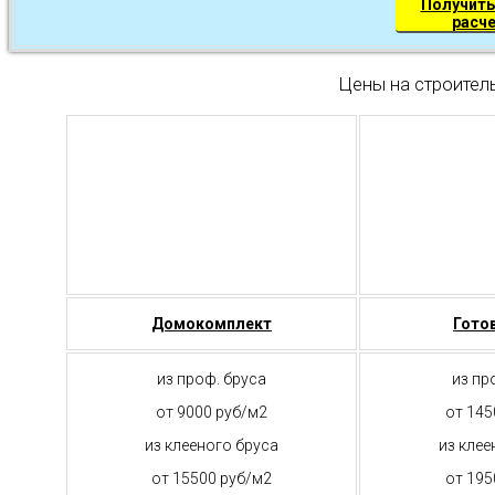
Получить
расч
Цены на строител
Домокомплект
Гото
из проф. бруса
из пр
от 9000 руб/м2
от 145
из клееного бруса
из клее
от 15500 руб/м2
от 195