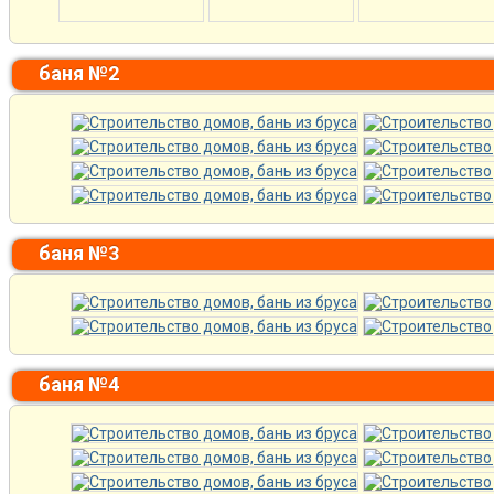
баня №2
баня №3
баня №4