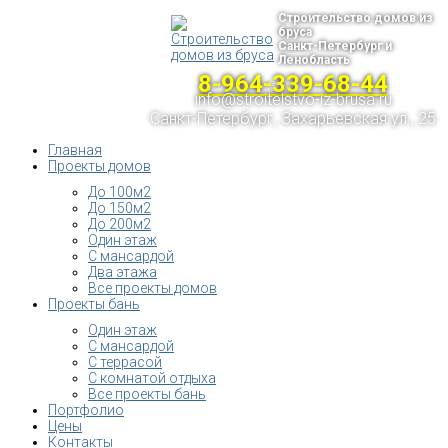
Строительство домов из
бруса
Санкт-Петербург и
Ленобласть
8-964-339-68-44
info@stroitelstvo-iz-brusa.ru
Санкт-Петербург, Захарьевская ул., 25
Главная
Проекты домов
До 100м2
До 150м2
До 200м2
Один этаж
С мансардой
Два этажа
Все проекты домов
Проекты бань
Один этаж
С мансардой
С террасой
С комнатой отдыха
Все проекты бань
Портфолио
Цены
Контакты