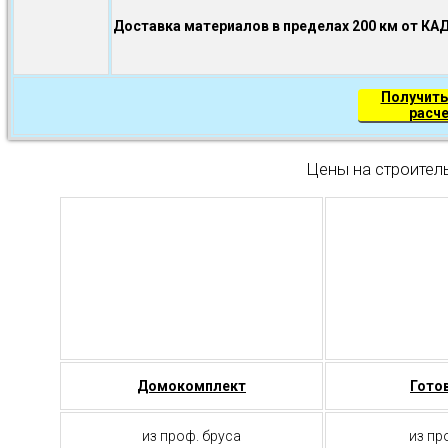
Доставка материалов в пределах 200 км от КА
Получить
расч
Цены на строител
Домокомплект
Гото
из проф. бруса
из пр