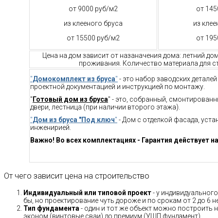
от 9000 руб/м2
от 145
из клееного бруса
из клее
от 15500 руб/м2
от 195
Цена на дом зависит от назаначения дома: летний до
проживания. Количество материала для ст
"
Домокомплект из бруса
"
- это набор заводских детале
проектной документацией и инструкцией по монтажу.
"
Готовый дом из бруса
" - это, собранный, смонтирован
двери, лестница (при наличии второго этажа).
"
Дом из бруса "Под ключ
"
- Дом с отделкой фасада, уст
инженирией.
Важно! Во всех комплектациях - Гарантия действует на
От чего зависит цена на строительство
Индивидуальный или типовой проект
- у индивидуального
бы, но проектирование чуть дороже и по срокам от 2 до 6 н
Тип фундамента
- один и тот же объект можно построить н
эконом (винтовые сваи) до премиум (УШП фундамент).