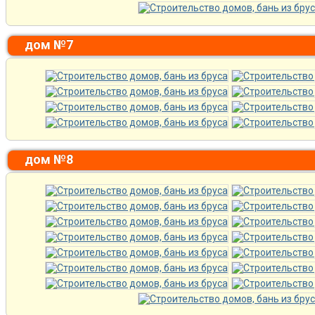
дом №7
дом №8