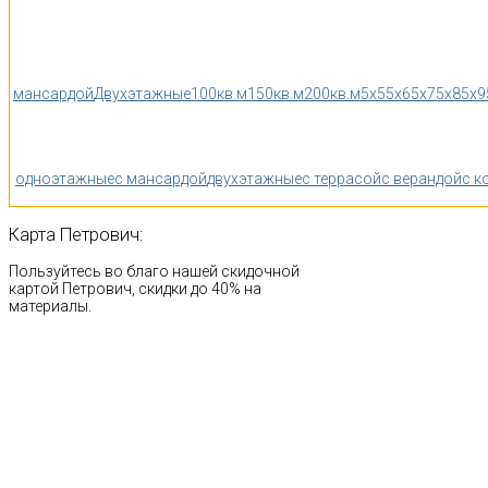
мансардой
Двухэтажные
100кв.м
150кв.м
200кв.м
5x5
5x6
5x7
5x8
5x9
одноэтажные
с мансардой
двухэтажные
с террасой
с верандой
с к
Карта
Петрович:
Пользуйтесь во благо нашей скидочной
картой Петрович, скидки до 40% на
материалы.