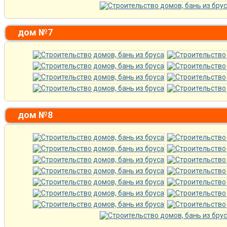
дом №7
дом №8