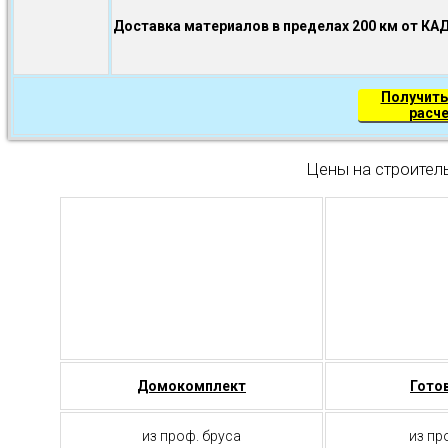
Доставка материалов в пределах 200 км от КА
Получить
расч
Цены на строител
Домокомплект
Гото
из проф. бруса
из пр