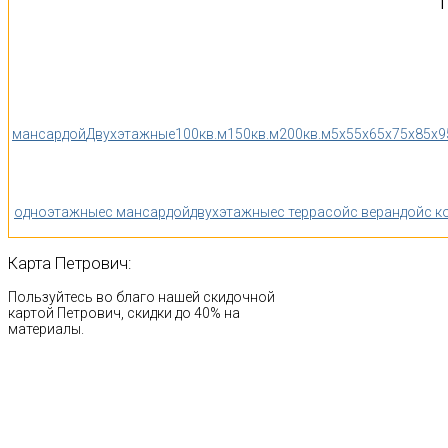
Т
мансардой
Двухэтажные
100кв.м
150кв.м
200кв.м
5x5
5x6
5x7
5x8
5x9
одноэтажные
с мансардой
двухэтажные
с террасой
с верандой
с к
Карта
Петрович:
Пользуйтесь во благо нашей скидочной
картой Петрович, скидки до 40% на
материалы.