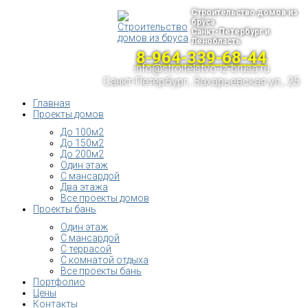
Строительство домов из
бруса
Санкт-Петербург и
Ленобласть
8-964-339-68-44
info@stroitelstvo-iz-brusa.ru
Санкт-Петербург, Захарьевская ул., 25
Главная
Проекты домов
До 100м2
До 150м2
До 200м2
Один этаж
С мансардой
Два этажа
Все проекты домов
Проекты бань
Один этаж
С мансардой
С террасой
С комнатой отдыха
Все проекты бань
Портфолио
Цены
Контакты