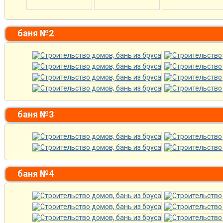
баня №2
баня №3
баня №4