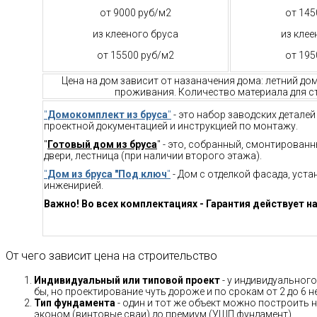
от 9000 руб/м2
от 145
из клееного бруса
из клее
от 15500 руб/м2
от 195
Цена на дом зависит от назаначения дома: летний до
проживания. Количество материала для ст
"
Домокомплект из бруса
"
- это набор заводских детале
проектной документацией и инструкцией по монтажу.
"
Готовый дом из бруса
" - это, собранный, смонтирован
двери, лестница (при наличии второго этажа).
"
Дом из бруса "Под ключ
"
- Дом с отделкой фасада, уст
инженирией.
Важно! Во всех комплектациях - Гарантия действует на
От чего зависит цена на строительство
Индивидуальный или типовой проект
- у индивидуального
бы, но проектирование чуть дороже и по срокам от 2 до 6 н
Тип фундамента
- один и тот же объект можно построить н
эконом (винтовые сваи) до премиум (УШП фундамент).