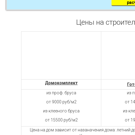
рас
Цены на строител
Домокомплект
Гот
из проф. бруса
из 
от 9000 руб/м2
от 1
из клееного бруса
из кл
от 15500 руб/м2
от 1
Цена на дом зависит от назаначения дома: летний 