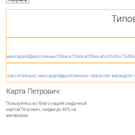
Типо
мансардой
Двухэтажные
100кв.м
150кв.м
200кв.м
5x5
5x6
5x7
5x8
5
одноэтажные
с мансардой
двухэтажные
с террасой
с верандой
с
Карта
Петрович:
Пользуйтесь во благо нашей скидочной
картой Петрович, скидки до 40% на
материалы.