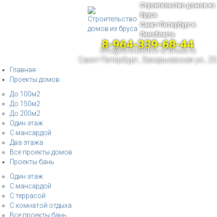
Строительство домов из
бруса
Санкт-Петербург и
Ленобласть
8-964-339-68-44
info@stroitelstvo-iz-brusa.ru
Санкт-Петербург, Захарьевская ул., 25
Главная
Проекты домов
До 100м2
До 150м2
До 200м2
Один этаж
С мансардой
Два этажа
Все проекты домов
Проекты бань
Один этаж
С мансардой
С террасой
С комнатой отдыха
Все проекты бань