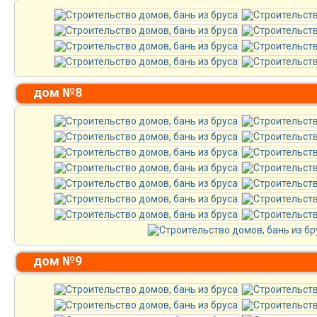
дом №8
дом №9