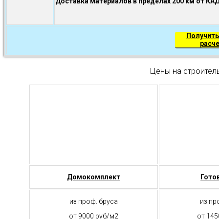
Доставка материалов в пределах 200 км от КА
Получить
расч
Цены на строител
Домокомплект
Гото
из проф. бруса
из пр
от 9000 руб/м2
от 145