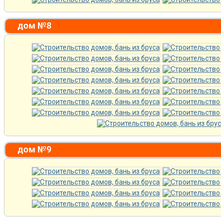
дом №8
дом №9