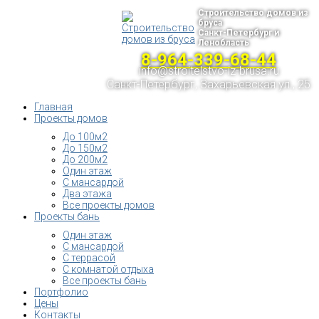
Строительство домов из
бруса
Санкт-Петербург и
Ленобласть
8-964-339-68-44
info@stroitelstvo-iz-brusa.ru
Санкт-Петербург, Захарьевская ул., 25
Главная
Проекты домов
До 100м2
До 150м2
До 200м2
Один этаж
С мансардой
Два этажа
Все проекты домов
Проекты бань
Один этаж
С мансардой
С террасой
С комнатой отдыха
Все проекты бань
Портфолио
Цены
Контакты