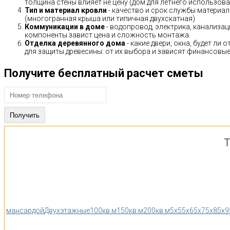
толщина стены влияет не цену (дом для летнего использов
Тип и материал кровли
- качество и срок службы материало
(многогранная крыша или типичная двухскатная)
Коммуникации в доме
- водопровод, электрика, канализац
компоненты завист цена и сложность монтажа.
Отделка деревянного дома
- какие двери, окна, будет ли
для защиты древесины: от их выбора и зависят финансовые 
Получите бесплатный расчет сметы
Т
мансардой
Двухэтажные
100кв.м
150кв.м
200кв.м
5x5
5x6
5x7
5x8
5x9