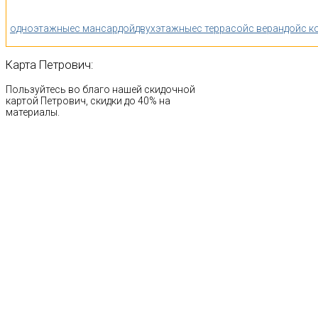
одноэтажные
с мансардой
двухэтажные
с террасой
с верандой
с к
Карта
Петрович:
Пользуйтесь во благо нашей скидочной
картой Петрович, скидки до 40% на
материалы.