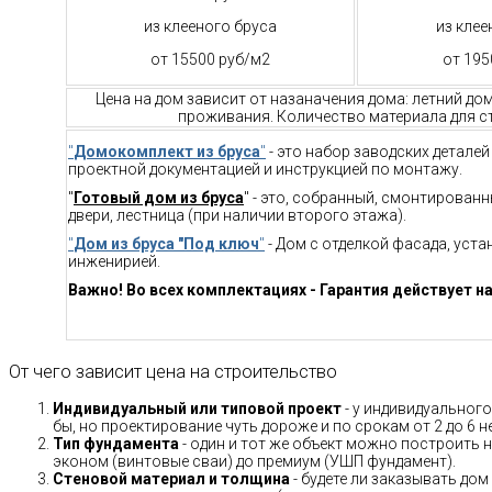
из клееного бруса
из клее
от 15500 руб/м2
от 195
Цена на дом зависит от назаначения дома: летний до
проживания. Количество материала для ст
"
Домокомплект из бруса
"
- это набор заводских детале
проектной документацией и инструкцией по монтажу.
"
Готовый дом из бруса
" - это, собранный, смонтирован
двери, лестница (при наличии второго этажа).
"
Дом из бруса "Под ключ
"
- Дом с отделкой фасада, уст
инженирией.
Важно! Во всех комплектациях - Гарантия действует на
От чего зависит цена на строительство
Индивидуальный или типовой проект
- у индивидуального
бы, но проектирование чуть дороже и по срокам от 2 до 6 н
Тип фундамента
- один и тот же объект можно построить н
эконом (винтовые сваи) до премиум (УШП фундамент).
Стеновой материал и толщина
- будете ли заказывать дом