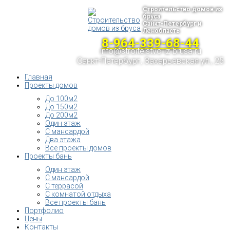
Строительство домов из
бруса
Санкт-Петербург и
Ленобласть
8-964-339-68-44
info@stroitelstvo-iz-brusa.ru
Санкт-Петербург, Захарьевская ул., 25
Главная
Проекты домов
До 100м2
До 150м2
До 200м2
Один этаж
С мансардой
Два этажа
Все проекты домов
Проекты бань
Один этаж
С мансардой
С террасой
С комнатой отдыха
Все проекты бань
Портфолио
Цены
Контакты