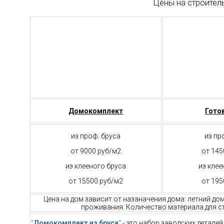
Цены на строител
Домокомплект
Гото
из проф. бруса
из пр
от 9000 руб/м2
от 145
из клееного бруса
из клее
от 15500 руб/м2
от 195
Цена на дом зависит от назаначения дома: летний до
проживания. Количество материала для ст
"
Домокомплект из бруса
"
- это набор заводских детале