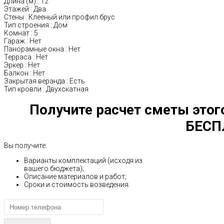
Длина (м)
:
12
Этажей
:
Два
Стены
:
Клееный или профил.брус
Тип строения
:
Дом
Комнат
:
5
Гараж
:
Нет
Панорамные окна
:
Нет
Терраса
:
Нет
Эркер
:
Нет
Балкон
:
Нет
Закрытая веранда
:
Есть
Тип кровли
:
Двухскатная
Получите расчет сметы этог
БЕСП
Вы получите:
Варианты комплектаций (исходя из
вашего бюджета);
Описание материалов и работ;
Сроки и стоимость возведения.