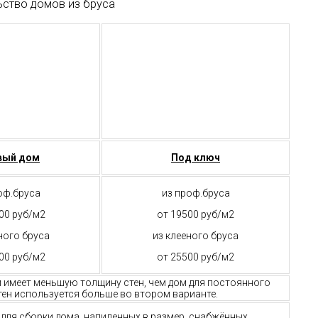
ьство домов из бруса
вый дом
Под ключ
оф.бруса
из проф.бруса
00 руб/м2
от 19500 руб/м2
ного бруса
из клееного бруса
00 руб/м2
от 25500 руб/м2
м имеет меньшую толщину стен, чем дом для постоянного
ен используется больше во втором варианте.
й для сборки дома, напиленных в размер, снабжённых