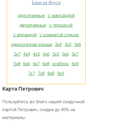
Бани из бруса
одноэтажные
с мансардой
двухэтажные
с террасой
с верандой
с комнатой отдыха
односкатная крыша
3x4
3x5
3x6
3x7
4x4
4x5
4x6
5x5
5x6
5x7
5x8
6x6
6x7
6x8
xозблок
6x9
7x7
7x8
8x8
9x9
Карта
Петрович:
Пользуйтесь во благо нашей скидочной
картой Петрович, скидки до 40% на
материалы.