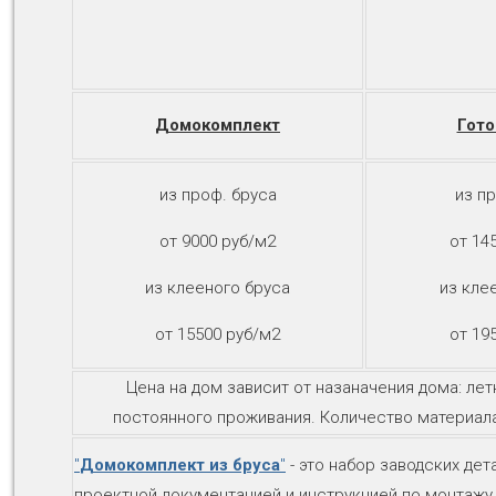
Домокомплект
Гот
из проф. бруса
из п
от 9000 руб/м2
от 14
из клееного бруса
из кле
от 15500 руб/м2
от 19
Цена на дом зависит от назаначения дома: ле
постоянного проживания. Количество материала
"
Домокомплект из бруса
"
- это набор заводских де
проектной документацией и инструкцией по монтажу