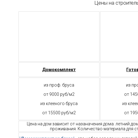
Цены на строител
Домокомплект
Гото
из проф. бруса
из пр
от 9000 руб/м2
от 145
из клееного бруса
из клее
от 15500 руб/м2
от 195
Цена на дом зависит от назаначения дома: летний до
проживания. Количество материала для ст