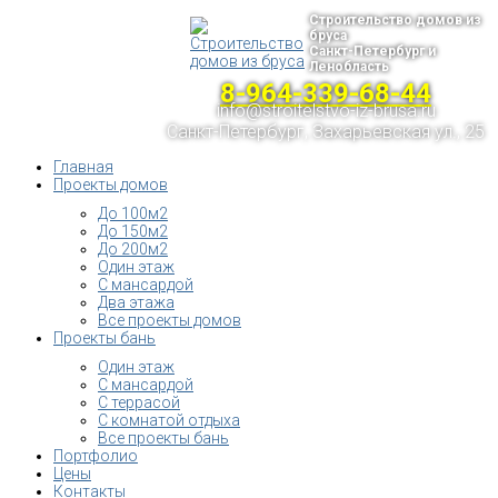
Строительство домов из
бруса
Санкт-Петербург и
Ленобласть
8-964-339-68-44
info@stroitelstvo-iz-brusa.ru
Санкт-Петербург, Захарьевская ул., 25
Главная
Проекты домов
До 100м2
До 150м2
До 200м2
Один этаж
С мансардой
Два этажа
Все проекты домов
Проекты бань
Один этаж
С мансардой
С террасой
С комнатой отдыха
Все проекты бань
Портфолио
Цены
Контакты