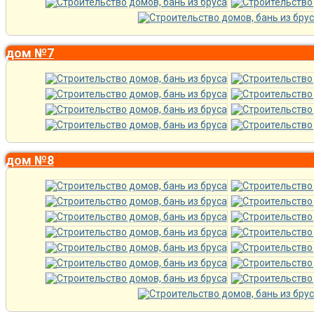
дом №7
дом №8