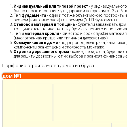
Индивидуальный или типовой проект
- у индивидуального
бы, но проектирование чуть дороже и по срокам от 2 до 6 н
Тип фундамента
- один и тот же объект можно построить н
эконом (винтовые сваи) до премиум (УШП фундамент).
Стеновой материал и толщина
- будете ли заказывать дом
толщина стены влияет не цену (дом для летнего использов
Тип и материал кровли
- качество и срок службы материало
(многогранная крыша или типичная двухскатная)
Коммуникации в доме
- водопровод, электрика, канализац
компоненты завист цена и сложность монтажа.
Отделка деревянного дома
- какие двери, окна, будет ли
для защиты древесины: от их выбора и зависят финансовые 
Портфолио строительства домов из бруса
дом №1