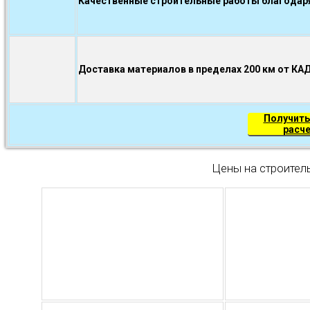
Качественные строительные работы благодаря.
Доставка материалов в пределах 200 км от КА
Получить
расч
Цены на строител