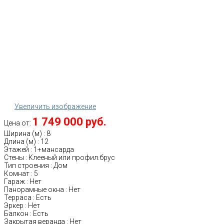
Увеличить изображение
1 749 000 руб.
Цена от:
Ширина (м)
:
8
Длина (м)
:
12
Этажей
:
1+мансарда
Стены
:
Клееный или профил.брус
Тип строения
:
Дом
Комнат
:
5
Гараж
:
Нет
Панорамные окна
:
Нет
Терраса
:
Есть
Эркер
:
Нет
Балкон
:
Есть
Закрытая веранда
:
Нет