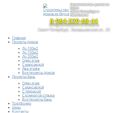
Строительство домов из
бруса
Санкт-Петербург и
Ленобласть
8-964-339-68-44
info@stroitelstvo-iz-brusa.ru
Санкт-Петербург, Захарьевская ул., 25
Главная
Проекты домов
До 100м2
До 150м2
До 200м2
Один этаж
С мансардой
Два этажа
Все проекты домов
Проекты бань
Один этаж
С мансардой
С террасой
С комнатой отдыха
Все проекты бань
Портфолио
Цены
Контакты