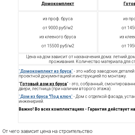
Домокомплект
Гото
из проф. бруса
из пр
от 9000 руб/м2
от 145
из клееного бруса
из клее
от 15500 руб/м2
от 195
Цена на дом зависит от назаначения дома: летний до
проживания. Количество материала для ст
"
Домокомплект из бруса
"
- это набор заводских детале
проектной документацией и инструкцией по монтажу.
"
Готовый дом из бруса
" - это, собранный, смонтирован
двери, лестница (при наличии второго этажа).
"
Дом из бруса "Под ключ
"
- Дом с отделкой фасада, уст
инженирией.
Важно! Во всех комплектациях - Гарантия действует на
От чего зависит цена на строительство