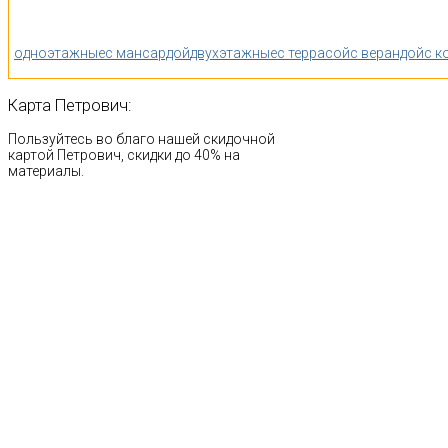
одноэтажные
с мансардой
двухэтажные
с террасой
с верандой
с к
Карта
Петрович:
Пользуйтесь во благо нашей скидочной
картой Петрович, скидки до 40% на
материалы.