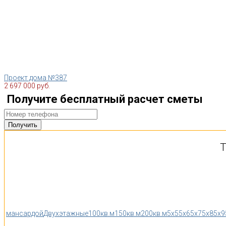
Проект дома №387
2 697 000 руб.
Получите бесплатный расчет сметы
Т
мансардой
Двухэтажные
100кв.м
150кв.м
200кв.м
5x5
5x6
5x7
5x8
5x9