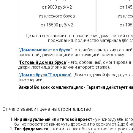
от 9000 руб/м2
от 145
из клееного бруса
из клее
от 15500 руб/м2
от 195
Цена на дом зависит от назаначения дома: летний до
проживания. Количество материала для ст
"
Домокомплект из бруса
"
- это набор заводских детале
проектной документацией и инструкцией по монтажу.
"
Готовый дом из бруса
" - это, собранный, смонтирован
двери, лестница (при наличии второго этажа).
"
Дом из бруса "Под ключ
"
- Дом с отделкой фасада, уст
инженирией.
Важно! Во всех комплектациях - Гарантия действует на
От чего зависит цена на строительство
Индивидуальный или типовой проект
- у индивидуального
бы, но проектирование чуть дороже и по срокам от 2 до 6 н
Тип фундамента
- один и тот же объект можно построить н