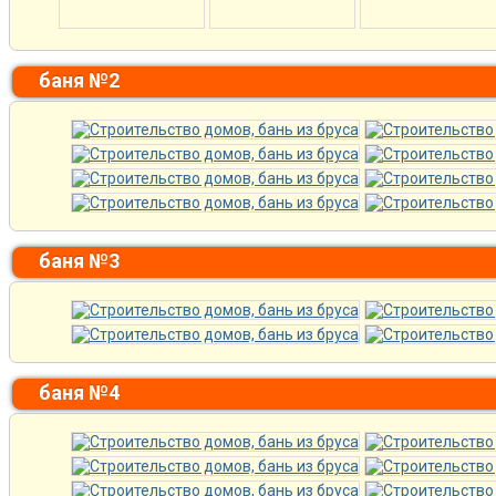
баня №2
баня №3
баня №4