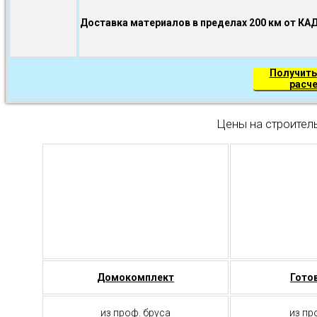
Доставка материалов в пределах 200 км от КА
Получить
расч
Цены на строител
Домокомплект
Гото
из проф. бруса
из пр