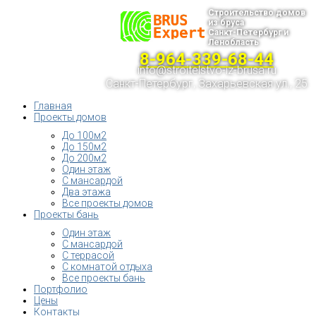
Строительство домов
из бруса
Санкт-Петербург и
Ленобласть
8-964-339-68-44
info@stroitelstvo-iz-brusa.ru
Санкт-Петербург, Захарьевская ул., 25
Главная
Проекты домов
До 100м2
До 150м2
До 200м2
Один этаж
С мансардой
Два этажа
Все проекты домов
Проекты бань
Один этаж
С мансардой
С террасой
С комнатой отдыха
Все проекты бань
Портфолио
Цены
Контакты