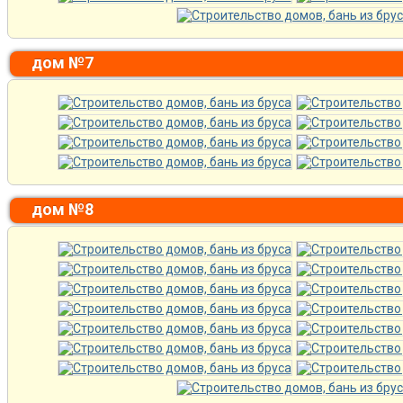
дом №7
дом №8