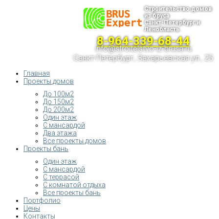
Строительство домов
из бруса
Санкт-Петербург и
Ленобласть
8-964-339-68-44
info@stroitelstvo-iz-brusa.ru
Санкт-Петербург, Захарьевская ул., 25
Главная
Проекты домов
До 100м2
До 150м2
До 200м2
Один этаж
С мансардой
Два этажа
Все проекты домов
Проекты бань
Один этаж
С мансардой
С террасой
С комнатой отдыха
Все проекты бань
Портфолио
Цены
Контакты