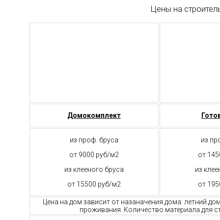
Цены на строител
Домокомплект
Гото
из проф. бруса
из пр
от 9000 руб/м2
от 145
из клееного бруса
из клее
от 15500 руб/м2
от 195
Цена на дом зависит от назаначения дома: летний до
проживания. Количество материала для ст