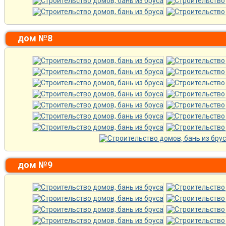
дом №8
дом №9