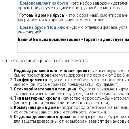
"
Домокомплект из бруса
"
- это набор заводских детале
проектной документацией и инструкцией по монтажу.
"
Готовый дом из бруса
" - это, собранный, смонтирован
двери, лестница (при наличии второго этажа).
"
Дом из бруса "Под ключ
"
- Дом с отделкой фасада, уст
инженирией.
Важно! Во всех комплектациях - Гарантия действует на
От чего зависит цена на строительство
Индивидуальный или типовой проект
- у индивидуального
бы, но проектирование чуть дороже и по срокам от 2 до 6 н
Тип фундамента
- один и тот же объект можно построить н
эконом (винтовые сваи) до премиум (УШП фундамент).
Стеновой материал и толщина
- будете ли заказывать дом
толщина стены влияет не цену (дом для летнего использов
Тип и материал кровли
- качество и срок службы материало
(многогранная крыша или типичная двухскатная)
Коммуникации в доме
- водопровод, электрика, канализац
компоненты завист цена и сложность монтажа.
Отделка деревянного дома
- какие двери, окна, будет ли
для защиты древесины: от их выбора и зависят финансовые 