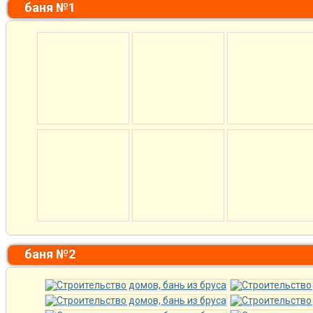
баня №1
баня №2