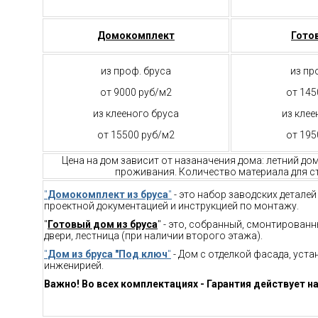
Домокомплект
Гото
из проф. бруса
из пр
от 9000 руб/м2
от 145
из клееного бруса
из клее
от 15500 руб/м2
от 195
Цена на дом зависит от назаначения дома: летний до
проживания. Количество материала для ст
"
Домокомплект из бруса
"
- это набор заводских детале
проектной документацией и инструкцией по монтажу.
"
Готовый дом из бруса
" - это, собранный, смонтирован
двери, лестница (при наличии второго этажа).
"
Дом из бруса "Под ключ
"
- Дом с отделкой фасада, уст
инженирией.
Важно! Во всех комплектациях - Гарантия действует на