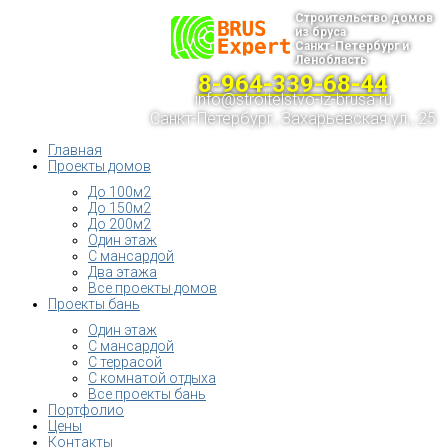
Строительство домов
из бруса
Санкт-Петербург и
Ленобласть
8-964-339-68-44
info@stroitelstvo-iz-brusa.ru
Санкт-Петербург, Захарьевская ул., 25
Главная
Проекты домов
До 100м2
До 150м2
До 200м2
Один этаж
С мансардой
Два этажа
Все проекты домов
Проекты бань
Один этаж
С мансардой
С террасой
С комнатой отдыха
Все проекты бань
Портфолио
Цены
Контакты