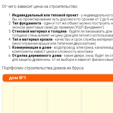
От чего зависит цена на строительство
Индивидуальный или типовой проект
- у индивидуального
бы, но проектирование чуть дороже и по срокам от 2 до 6 н
Тип фундамента
- один и тот же объект можно построить н
эконом (винтовые сваи) до премиум (УШП фундамент).
Стеновой материал и толщина
- будете ли заказывать дом
толщина стены влияет не цену (дом для летнего использов
Тип и материал кровли
- качество и срок службы материало
(многогранная крыша или типичная двухскатная)
Коммуникации в доме
- водопровод, электрика, канализац
компоненты завист цена и сложность монтажа.
Отделка деревянного дома
- какие двери, окна, будет ли
для защиты древесины: от их выбора и зависят финансовые 
Портфолио строительства домов из бруса
дом №1