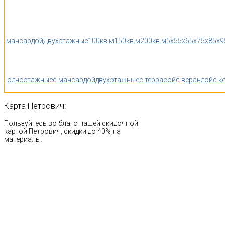
мансардой
Двухэтажные
100кв.м
150кв.м
200кв.м
5x5
5x6
5x7
5x8
5x9
одноэтажные
с мансардой
двухэтажные
с террасой
с верандой
с к
Карта
Петрович:
Пользуйтесь во благо нашей скидочной
картой Петрович, скидки до 40% на
материалы.