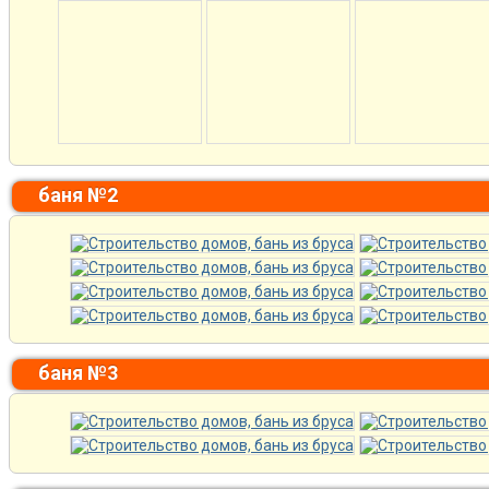
баня №2
баня №3