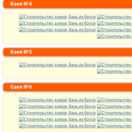
баня №4
баня №5
баня №6