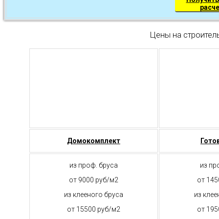
расч
Цены на строител
Домокомплект
Гото
из проф. бруса
из пр
от 9000 руб/м2
от 145
из клееного бруса
из клее
от 15500 руб/м2
от 195