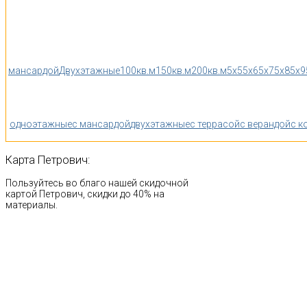
мансардой
Двухэтажные
100кв.м
150кв.м
200кв.м
5x5
5x6
5x7
5x8
5x9
одноэтажные
с мансардой
двухэтажные
с террасой
с верандой
с к
Карта
Петрович:
Пользуйтесь во благо нашей скидочной
картой Петрович, скидки до 40% на
материалы.