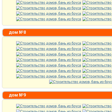
дом №8
дом №9