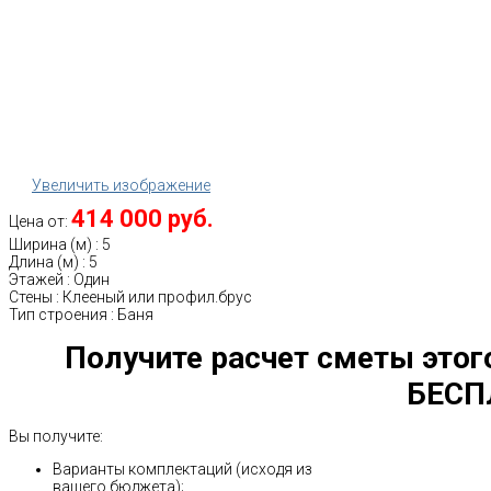
Увеличить изображение
414 000 руб.
Цена от:
Ширина (м)
:
5
Длина (м)
:
5
Этажей
:
Один
Стены
:
Клееный или профил.брус
Тип строения
:
Баня
Получите расчет сметы этог
БЕСП
Вы получите:
Варианты комплектаций (исходя из
вашего бюджета);