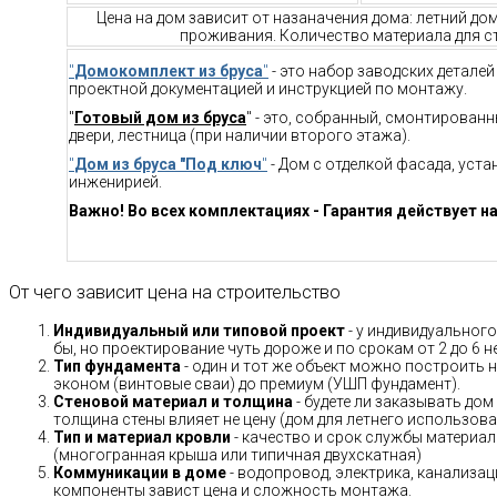
Цена на дом зависит от назаначения дома: летний до
проживания. Количество материала для ст
"
Домокомплект из бруса
"
- это набор заводских детале
проектной документацией и инструкцией по монтажу.
"
Готовый дом из бруса
" - это, собранный, смонтирован
двери, лестница (при наличии второго этажа).
"
Дом из бруса "Под ключ
"
- Дом с отделкой фасада, уст
инженирией.
Важно! Во всех комплектациях - Гарантия действует на
От чего зависит цена на строительство
Индивидуальный или типовой проект
- у индивидуального
бы, но проектирование чуть дороже и по срокам от 2 до 6 н
Тип фундамента
- один и тот же объект можно построить н
эконом (винтовые сваи) до премиум (УШП фундамент).
Стеновой материал и толщина
- будете ли заказывать дом
толщина стены влияет не цену (дом для летнего использов
Тип и материал кровли
- качество и срок службы материало
(многогранная крыша или типичная двухскатная)
Коммуникации в доме
- водопровод, электрика, канализац
компоненты завист цена и сложность монтажа.