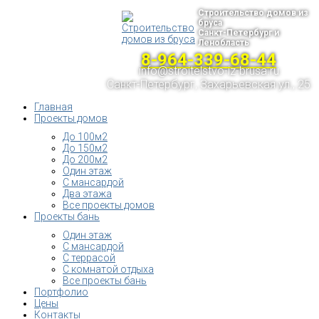
Строительство домов из
бруса
Санкт-Петербург и
Ленобласть
8-964-339-68-44
info@stroitelstvo-iz-brusa.ru
Санкт-Петербург, Захарьевская ул., 25
Главная
Проекты домов
До 100м2
До 150м2
До 200м2
Один этаж
С мансардой
Два этажа
Все проекты домов
Проекты бань
Один этаж
С мансардой
С террасой
С комнатой отдыха
Все проекты бань
Портфолио
Цены
Контакты