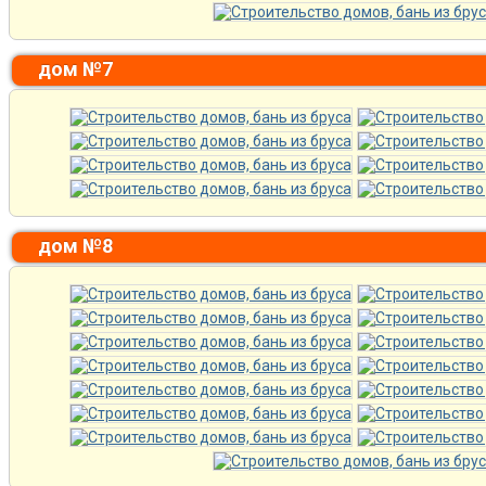
дом №7
дом №8