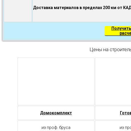
Доставка материалов в пределах 200 км от КА
Получить
расч
Цены на строител
Домокомплект
Гото
из проф. бруса
из пр