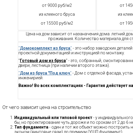
от 9000 руб/м2
от 145
из клееного бруса
из клее
от 15500 руб/м2
от 195
Цена на дом зависит от назаначения дома: летний до
проживания. Количество материала для ст
"
Домокомплект из бруса
"
- это набор заводских детале
проектной документацией и инструкцией по монтажу.
"
Готовый дом из бруса
" - это, собранный, смонтирован
двери, лестница (при наличии второго этажа).
"
Дом из бруса "Под ключ
"
- Дом с отделкой фасада, уст
инженирией.
Важно! Во всех комплектациях - Гарантия действует на
От чего зависит цена на строительство
Индивидуальный или типовой проект
- у индивидуального
бы, но проектирование чуть дороже и по срокам от 2 до 6 н
Тип фундамента
- один и тот же объект можно построить н
эконом (винтовые сваи) до премиум (УШП фундамент).