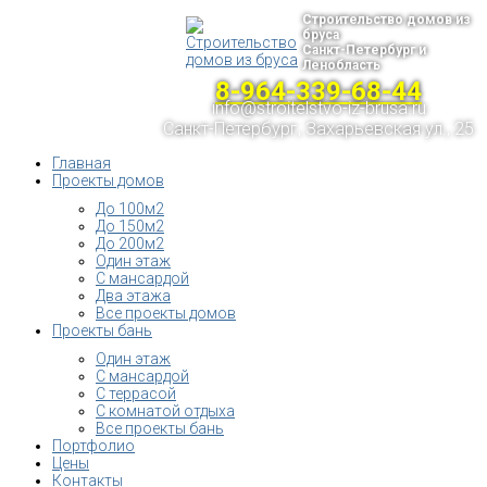
Строительство домов из
бруса
Санкт-Петербург и
Ленобласть
8-964-339-68-44
info@stroitelstvo-iz-brusa.ru
Санкт-Петербург, Захарьевская ул., 25
Главная
Проекты домов
До 100м2
До 150м2
До 200м2
Один этаж
С мансардой
Два этажа
Все проекты домов
Проекты бань
Один этаж
С мансардой
С террасой
С комнатой отдыха
Все проекты бань
Портфолио
Цены
Контакты