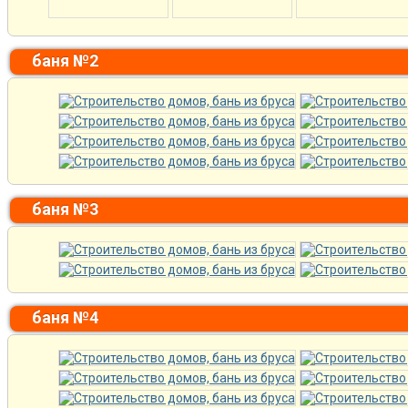
баня №2
баня №3
баня №4