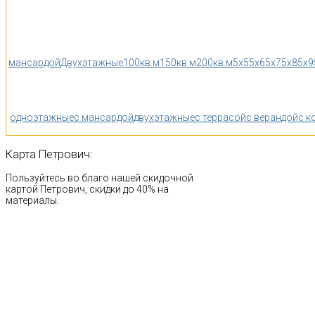
мансардой
Двухэтажные
100кв.м
150кв.м
200кв.м
5x5
5x6
5x7
5x8
5x9
одноэтажные
с мансардой
двухэтажные
с террасой
с верандой
с к
Карта
Петрович:
Пользуйтесь во благо нашей скидочной
картой Петрович, скидки до 40% на
материалы.