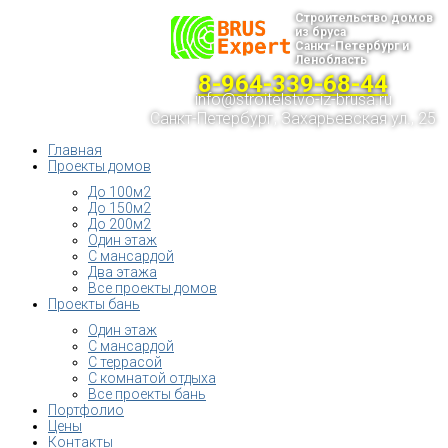
Строительство домов
из бруса
Санкт-Петербург и
Ленобласть
8-964-339-68-44
info@stroitelstvo-iz-brusa.ru
Санкт-Петербург, Захарьевская ул., 25
Главная
Проекты домов
До 100м2
До 150м2
До 200м2
Один этаж
С мансардой
Два этажа
Все проекты домов
Проекты бань
Один этаж
С мансардой
С террасой
С комнатой отдыха
Все проекты бань
Портфолио
Цены
Контакты