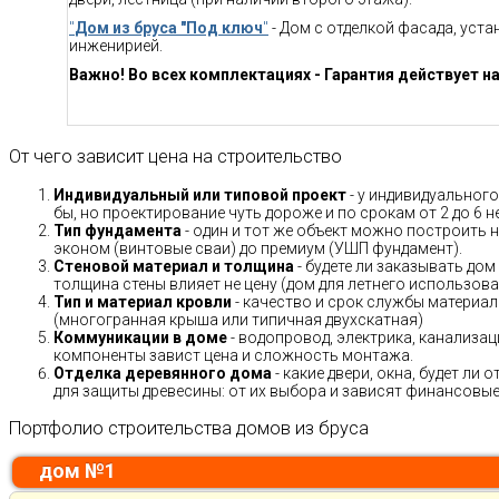
"
Дом из бруса "Под ключ
"
- Дом с отделкой фасада, уст
инженирией.
Важно! Во всех комплектациях - Гарантия действует на
От чего зависит цена на строительство
Индивидуальный или типовой проект
- у индивидуального
бы, но проектирование чуть дороже и по срокам от 2 до 6 н
Тип фундамента
- один и тот же объект можно построить н
эконом (винтовые сваи) до премиум (УШП фундамент).
Стеновой материал и толщина
- будете ли заказывать дом
толщина стены влияет не цену (дом для летнего использов
Тип и материал кровли
- качество и срок службы материало
(многогранная крыша или типичная двухскатная)
Коммуникации в доме
- водопровод, электрика, канализац
компоненты завист цена и сложность монтажа.
Отделка деревянного дома
- какие двери, окна, будет ли
для защиты древесины: от их выбора и зависят финансовые 
Портфолио строительства домов из бруса
дом №1