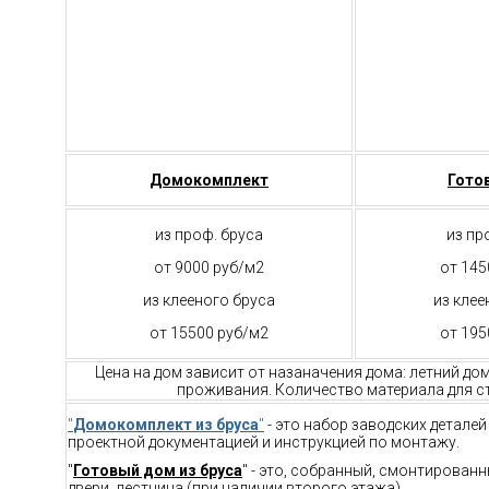
Домокомплект
Гото
из проф. бруса
из пр
от 9000 руб/м2
от 145
из клееного бруса
из клее
от 15500 руб/м2
от 195
Цена на дом зависит от назаначения дома: летний до
проживания. Количество материала для ст
"
Домокомплект из бруса
"
- это набор заводских детале
проектной документацией и инструкцией по монтажу.
"
Готовый дом из бруса
" - это, собранный, смонтирован
двери, лестница (при наличии второго этажа).