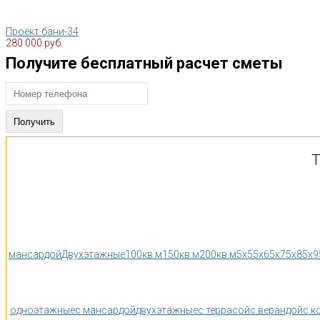
Проект бани-34
280 000 руб.
Получите бесплатный расчет сметы
Т
мансардой
Двухэтажные
100кв.м
150кв.м
200кв.м
5x5
5x6
5x7
5x8
5x9
одноэтажные
с мансардой
двухэтажные
с террасой
с верандой
с к