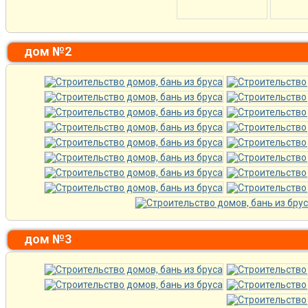
дом №2
дом №3