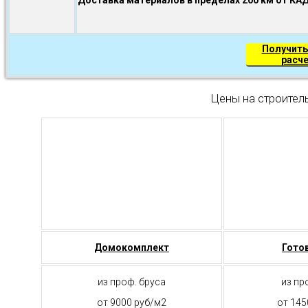
Получить
расч
Цены на строител
Домокомплект
Гото
из проф. бруса
из пр
от 9000 руб/м2
от 145