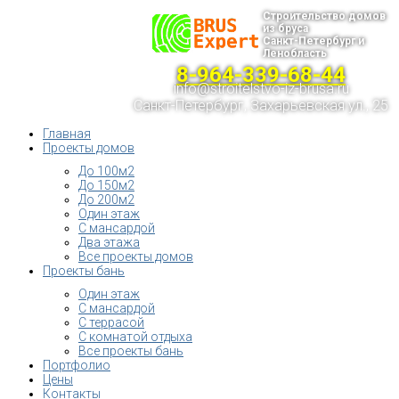
Строительство домов
из бруса
Санкт-Петербург и
Ленобласть
8-964-339-68-44
info@stroitelstvo-iz-brusa.ru
Санкт-Петербург, Захарьевская ул., 25
Главная
Проекты домов
До 100м2
До 150м2
До 200м2
Один этаж
С мансардой
Два этажа
Все проекты домов
Проекты бань
Один этаж
С мансардой
С террасой
С комнатой отдыха
Все проекты бань
Портфолио
Цены
Контакты