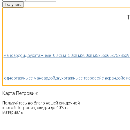
Т
мансардой
Двухэтажные
100кв.м
150кв.м
200кв.м
5x5
5x6
5x7
5x8
5x9
одноэтажные
с мансардой
двухэтажные
с террасой
с верандой
с к
Карта
Петрович:
Пользуйтесь во благо нашей скидочной
картой Петрович, скидки до 40% на
материалы.