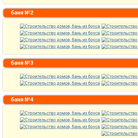
баня №2
баня №3
баня №4