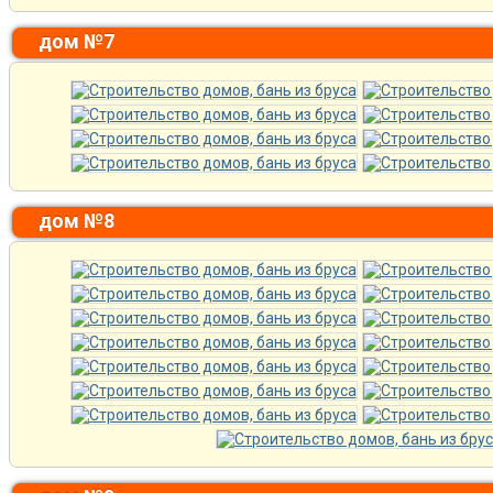
дом №7
дом №8