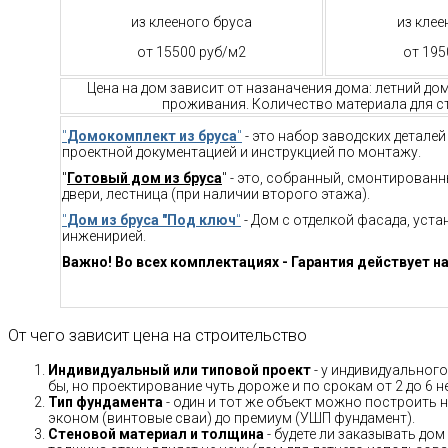
из клееного бруса
из клее
от 15500 руб/м2
от 195
Цена на дом зависит от назаначения дома: летний до
проживания. Количество материала для ст
"
Домокомплект из бруса
"
- это набор заводских детале
проектной документацией и инструкцией по монтажу.
"
Готовый дом из бруса
" - это, собранный, смонтирован
двери, лестница (при наличии второго этажа).
"
Дом из бруса "Под ключ
"
- Дом с отделкой фасада, уст
инженирией.
Важно! Во всех комплектациях - Гарантия действует на
От чего зависит цена на строительство
Индивидуальный или типовой проект
- у индивидуального
бы, но проектирование чуть дороже и по срокам от 2 до 6 н
Тип фундамента
- один и тот же объект можно построить н
эконом (винтовые сваи) до премиум (УШП фундамент).
Стеновой материал и толщина
- будете ли заказывать дом