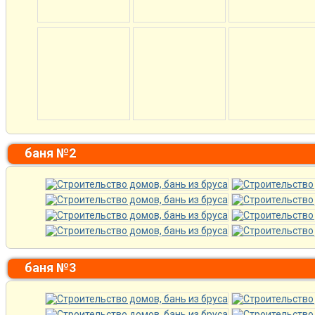
баня №2
баня №3