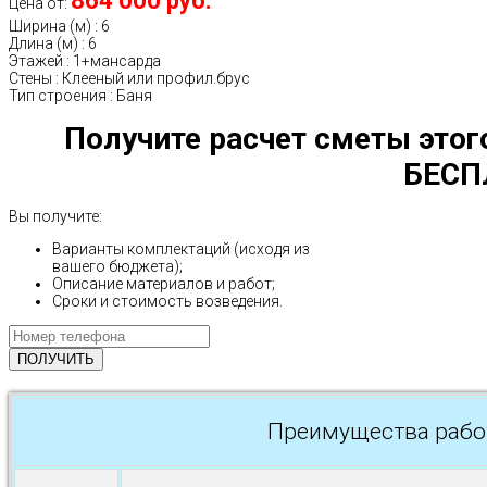
864 000 руб.
Цена от:
Ширина (м)
:
6
Длина (м)
:
6
Этажей
:
1+мансарда
Стены
:
Клееный или профил.брус
Тип строения
:
Баня
Получите расчет сметы этог
БЕСП
Вы получите:
Варианты комплектаций (исходя из
вашего бюджета);
Описание материалов и работ;
Сроки и стоимость возведения.
Преимущества рабо