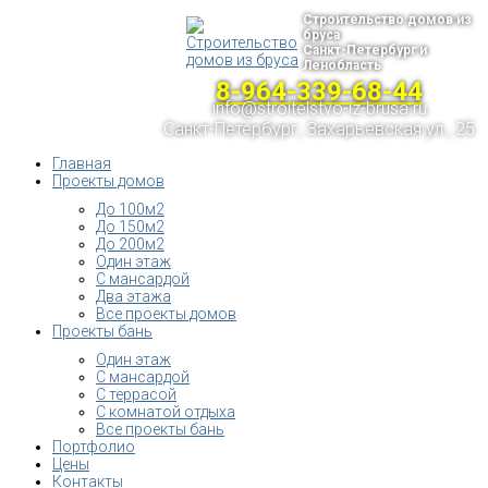
Строительство домов из
бруса
Санкт-Петербург и
Ленобласть
8-964-339-68-44
info@stroitelstvo-iz-brusa.ru
Санкт-Петербург, Захарьевская ул., 25
Главная
Проекты домов
До 100м2
До 150м2
До 200м2
Один этаж
С мансардой
Два этажа
Все проекты домов
Проекты бань
Один этаж
С мансардой
С террасой
С комнатой отдыха
Все проекты бань
Портфолио
Цены
Контакты