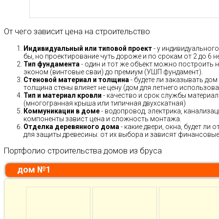
От чего зависит цена на строительство
Индивидуальный или типовой проект
- у индивидуального
бы, но проектирование чуть дороже и по срокам от 2 до 6 н
Тип фундамента
- один и тот же объект можно построить н
эконом (винтовые сваи) до премиум (УШП фундамент).
Стеновой материал и толщина
- будете ли заказывать дом
толщина стены влияет не цену (дом для летнего использов
Тип и материал кровли
- качество и срок службы материало
(многогранная крыша или типичная двухскатная)
Коммуникации в доме
- водопровод, электрика, канализац
компоненты завист цена и сложность монтажа.
Отделка деревянного дома
- какие двери, окна, будет ли
для защиты древесины: от их выбора и зависят финансовые 
Портфолио строительства домов из бруса
дом №1