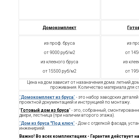
Домокомплект
Гото
из проф. бруса
из пр
от 9000 руб/м2
от 145
из клееного бруса
из клее
от 15500 руб/м2
от 195
Цена на дом зависит от назаначения дома: летний до
проживания. Количество материала для ст
"
Домокомплект из бруса
"
- это набор заводских детале
проектной документацией и инструкцией по монтажу.
"
Готовый дом из бруса
" - это, собранный, смонтирован
двери, лестница (при наличии второго этажа).
"
Дом из бруса "Под ключ
"
- Дом с отделкой фасада, уст
инженирией.
Важно! Во всех комплектациях - Гарантия действует на