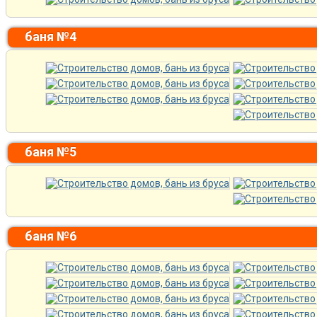
баня №4
баня №5
баня №6