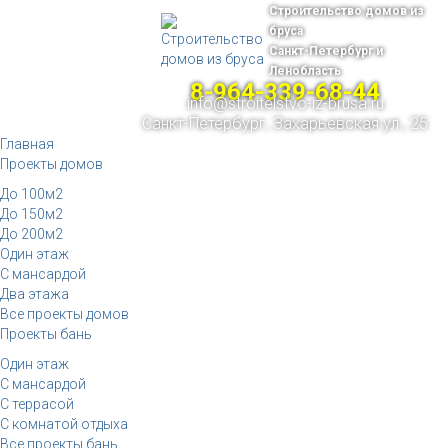
Строительство домов из
бруса
Санкт-Петербург и
Ленобласть
8-964-339-68-44
info@stroitelstvo-iz-brusa.ru
Санкт-Петербург, Захарьевская ул., 25
Главная
Проекты домов
До 100м2
До 150м2
До 200м2
Один этаж
С мансардой
Два этажа
Все проекты домов
Проекты бань
Один этаж
С мансардой
С террасой
С комнатой отдыха
Все проекты бань