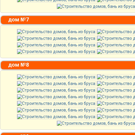
дом №7
дом №8