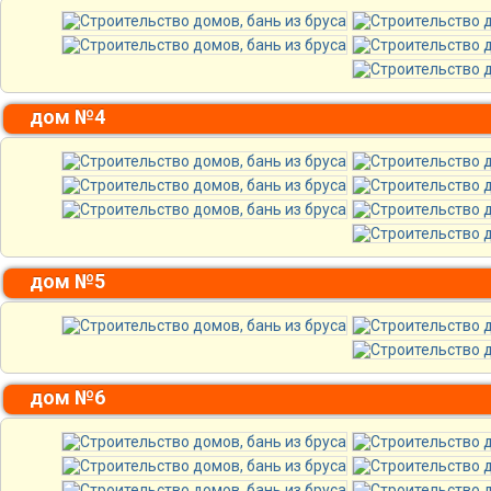
дом №4
дом №5
дом №6