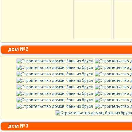
дом №2
дом №3